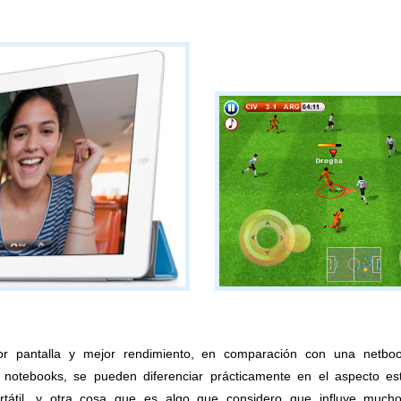
jor pantalla y mejor rendimiento, en comparación con una netboo
notebooks, se pueden diferenciar prácticamente en el aspecto esté
tátil, y otra cosa que es algo que considero que influye mucho