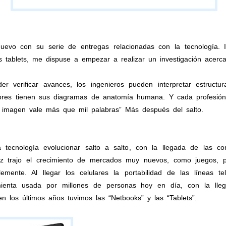
evo con su serie de entregas relacionadas con la tecnología. I
os tablets, me dispuse a empezar a realizar un investigación acerc
r verificar avances, los ingenieros pueden interpretar estructu
ctores tienen sus diagramas de anatomía humana. Y cada profesió
 imagen vale más que mil palabras” Más después del salto.
tecnología evolucionar salto a salto, con la llegada de las com
z trajo el crecimiento de mercados muy nuevos, como juegos, pr
mente. Al llegar los celulares la portabilidad de las líneas tel
mienta usada por millones de personas hoy en día, con la lleg
n los últimos años tuvimos las “Netbooks” y las “Tablets”.