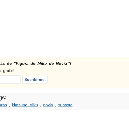
 más de
“Figura de Miku de Novia”
?
 gratis!
gs:
uras
,
Hatsune Miku
,
novia
,
subasta