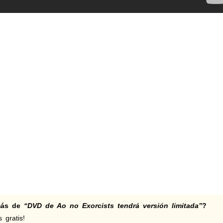
 más de
“DVD de Ao no Exorcists tendrá versión limitada”
?
 gratis!