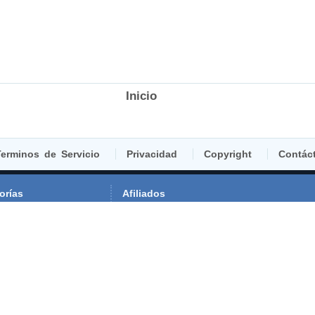
Inicio
erminos de Servicio
Privacidad
Copyright
Contác
orías
Afiliados
ime
La Cueva del Lobo
splay
Ociotakus
entos
erías
nte
sica