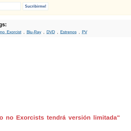
gs:
no Exorcist
,
Blu-Ray
,
DVD
,
Estrenos
,
PV
 no Exorcists tendrá versión limitada"