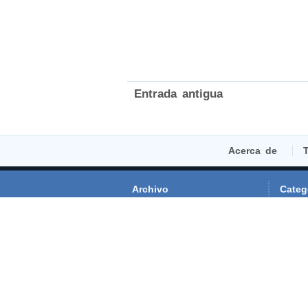
Entrada antigua
Acerca de
T
Archivo
Categ
►
2016
(1)
An
►
2015
(3)
Co
►
2014
(24)
Ev
►
2013
(35)
Gal
►
2012
(116)
Ge
▼
2011
(1080)
Mú
diciembre
(20)