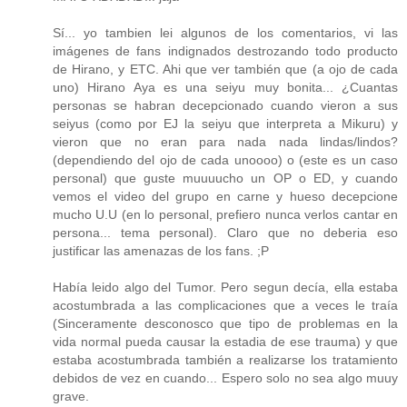
Sí... yo tambien lei algunos de los comentarios, vi las
imágenes de fans indignados destrozando todo producto
de Hirano, y ETC. Ahi que ver también que (a ojo de cada
uno) Hirano Aya es una seiyu muy bonita... ¿Cuantas
personas se habran decepcionado cuando vieron a sus
seiyus (como por EJ la seiyu que interpreta a Mikuru) y
vieron que no eran para nada nada lindas/lindos?
(dependiendo del ojo de cada unoooo) o (este es un caso
personal) que guste muuuucho un OP o ED, y cuando
vemos el video del grupo en carne y hueso decepcione
mucho U.U (en lo personal, prefiero nunca verlos cantar en
persona... tema personal). Claro que no deberia eso
justificar las amenazas de los fans. ;P
Había leido algo del Tumor. Pero segun decía, ella estaba
acostumbrada a las complicaciones que a veces le traía
(Sinceramente desconosco que tipo de problemas en la
vida normal pueda causar la estadia de ese trauma) y que
estaba acostumbrada también a realizarse los tratamiento
debidos de vez en cuando... Espero solo no sea algo muuy
grave.