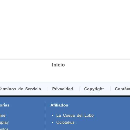
Inicio
erminos de Servicio
Privacidad
Copyright
Contác
orías
Afiliados
ime
La Cueva del Lobo
splay
Ociotakus
entos