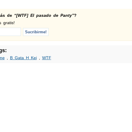
 más de
“[WTF] El pasado de Panty”
?
 gratis!
gs:
me
,
B Gata H Kei
,
WTF