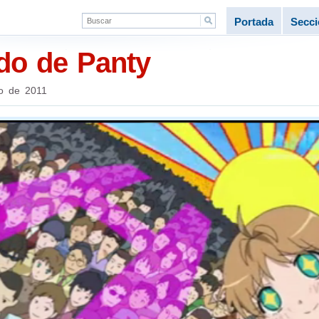
Portada
Secc
do de Panty
o de 2011