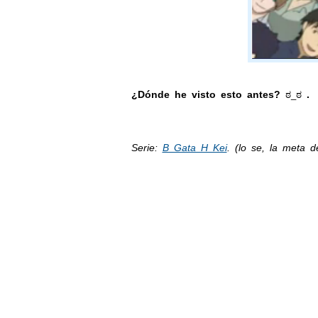
¿Dónde he visto esto antes?
.
ಠ_
ಠ
Serie:
B Gata H Kei
. (lo se, la meta