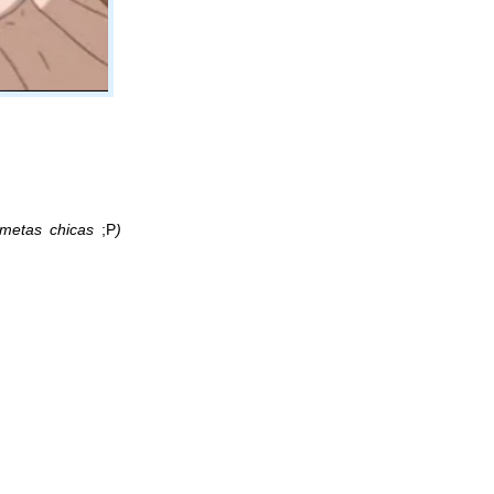
 metas chicas
;P
)