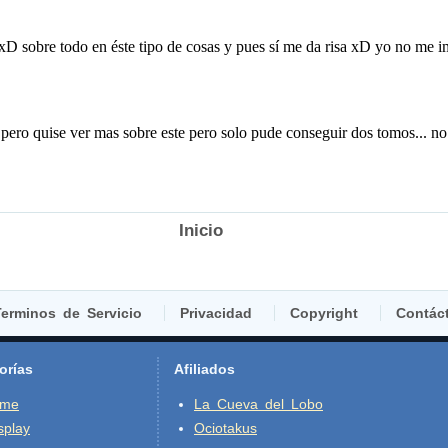
Inicio
erminos de Servicio
Privacidad
Copyright
Contác
orías
Afiliados
ime
La Cueva del Lobo
splay
Ociotakus