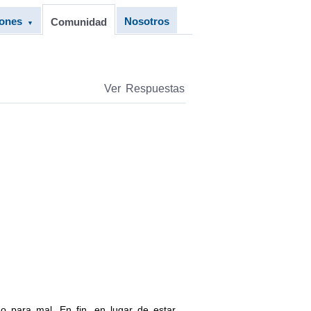
iones
Nosotros
Comunidad
▼
Ver Respuestas
o para mal. En fin, en lugar de estar