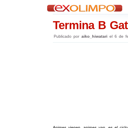
Termina B Gat
Publicado por
aiko_hiwatari
el
6 de f
Animes vienen, animes van, es el ciclo