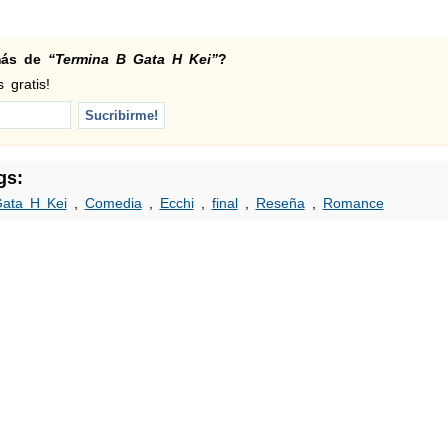
 más de
“Termina B Gata H Kei”
?
 gratis!
gs:
ata H Kei
,
Comedia
,
Ecchi
,
final
,
Reseña
,
Romance