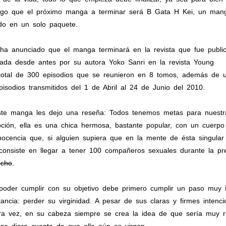
digo que el próximo manga a terminar será B Gata H Kei, un man
do en un solo paquete.
 anunciado que el manga terminará en la revista que fue public
ada desde antes por su autora Yoko Sanri en la revista Young
 total de 300 episodios que se reunieron en 8 tomos, además de 
pisodios transmitidos del 1 de Abril al 24 de Junio del 2010.
ste manga les dejo una reseña: Todos tenemos metas para nuestra
ión, ella es una chica hermosa, bastante popular, con un cuerpo
cencia que, si alguien supiera que en la mente de ésta singular c
a consiste en llegar a tener 100 compañeros sexuales durante la p
ucho
.
poder cumplir con su objetivo debe primero cumplir un paso muy im
tancia: perder su virginidad. A pesar de sus claras y firmes intenc
ra vez, en su cabeza siempre se crea la idea de que sería muy ri