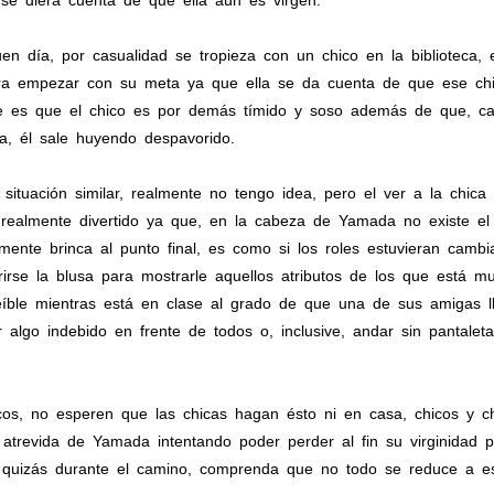
 se diera cuenta de que ella aún es virgen.
en día, por casualidad se tropieza con un chico en la biblioteca, 
ra empezar con su meta ya que ella se da cuenta de que ese chic
le es que el chico es por demás tímido y soso además de que, cada
a, él sale huyendo despavorido.
situación similar, realmente no tengo idea, pero el ver a la chica
realmente divertido ya que, en la cabeza de Yamada no existe el
mente brinca al punto final, es como si los roles estuvieran cambi
rse la blusa para mostrarle aquellos atributos de los que está m
reíble mientras está en clase al grado de que una de sus amigas l
 algo indebido en frente de todos o, inclusive, andar sin pantalet
cos, no esperen que las chicas hagan ésto ni en casa, chicos y c
a atrevida de Yamada intentando poder perder al fin su virginidad
 quizás durante el camino, comprenda que no todo se reduce a esa