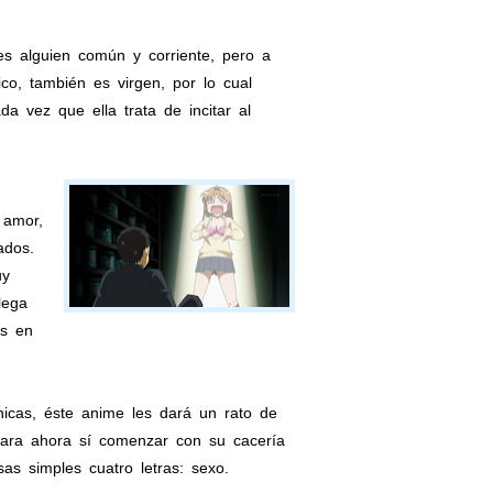
es alguien común y corriente, pero a
o, también es virgen, por lo cual
 vez que ella trata de incitar al
 amor,
ados.
uy
lega
as en
hicas, éste anime les dará un rato de
 para ahora sí comenzar con su cacería
s simples cuatro letras: sexo.