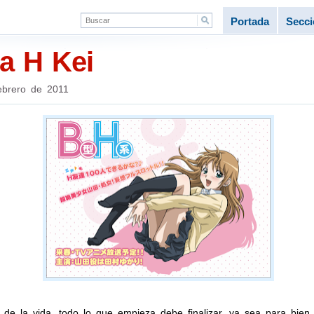
Portada
Secc
a H Kei
ebrero de 2011
 de la vida, todo lo que empieza debe finalizar, ya sea para bien 