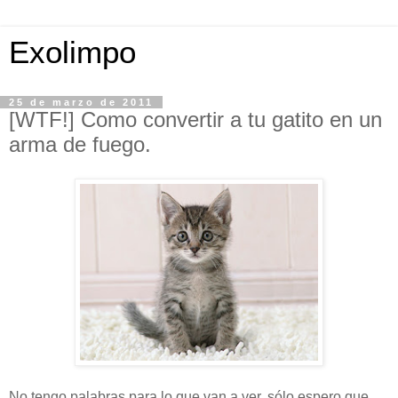
Exolimpo
25 de marzo de 2011
[WTF!] Como convertir a tu gatito en un
arma de fuego.
No tengo palabras para lo que van a ver, sólo espero que