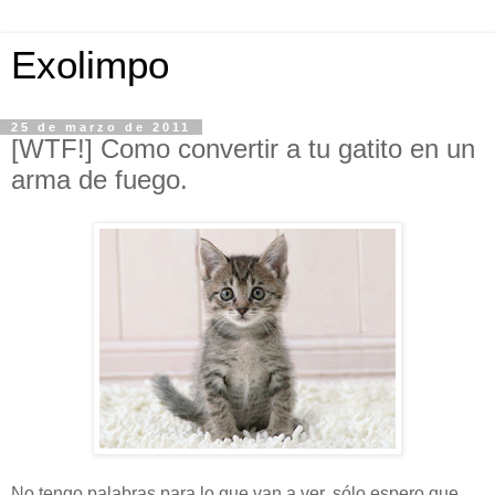
Exolimpo
25 de marzo de 2011
[WTF!] Como convertir a tu gatito en un
arma de fuego.
No tengo palabras para lo que van a ver, sólo espero que