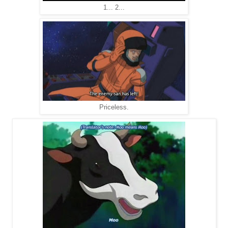
1... 2...
Priceless.