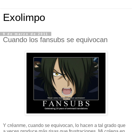
Exolimpo
9 de marzo de 2011
Cuando los fansubs se equivocan
Y créanme, cuando se equivocan, lo hacen a tal grado que
a veces produce más risas que frustraciones. Mi colega en