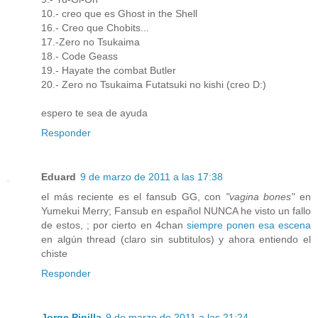
10.- creo que es Ghost in the Shell
16.- Creo que Chobits...
17.-Zero no Tsukaima
18.- Code Geass
19.- Hayate the combat Butler
20.- Zero no Tsukaima Futatsuki no kishi (creo D:)
espero te sea de ayuda
Responder
Eduard
9 de marzo de 2011 a las 17:38
el más reciente es el fansub GG, con
"vagina bones"
en
Yumekui Merry; Fansub en español NUNCA he visto un fallo
de estos, ; por cierto en 4chan
siempre ponen esa escena
en algún thread (claro sin subtitulos) y ahora entiendo el
chiste
Responder
Jorge Pinilla
9 de marzo de 2011 a las 21:24