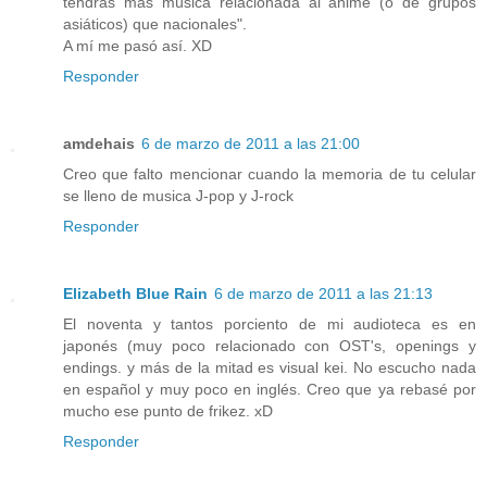
tendrás más música relacionada al anime (o de grupos
asiáticos) que nacionales".
A mí me pasó así. XD
Responder
amdehais
6 de marzo de 2011 a las 21:00
Creo que falto mencionar cuando la memoria de tu celular
se lleno de musica J-pop y J-rock
Responder
Elizabeth Blue Rain
6 de marzo de 2011 a las 21:13
El noventa y tantos porciento de mi audioteca es en
japonés (muy poco relacionado con OST's, openings y
endings. y más de la mitad es visual kei. No escucho nada
en español y muy poco en inglés. Creo que ya rebasé por
mucho ese punto de frikez. xD
Responder