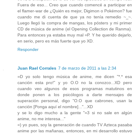
Fuera de eso... Creo que cuando comencé a participar en
el flamer-war de ¿Quién es mejor, Digimon o Pokémon? fue
cuando me di cuenta de que ya no tenía remedio ~_~.
Luego llegó la compra de mangas, los pósters y mi primer
CD de música de anime (el Opening Collection de Ranma).
Para entonces ya estaba muy mal =P. Y he querido dejarlo,
en serio, pero es más fuerte que yo XD.
Responder
Juan Rael Corrales
7 de marzo de 2011 a las 2:34
=D yo solo tengo música de anime, me dicen "*.* esa
canción esta pro!" y yo O.O no la conozco...XD pero
cuando veo algunos de esos programas matutinos en
donde ponen a los psicólogos a darte mensajes de
superación personal, digo "O.O que cabrones, usan la
canción [Ponga aquí el nombre]..."...XD
y se lo digo mucho a la gente "=3 si no sale en algún
anime, no me interesa..."
=) yo pues, soy la generación de cuando TV Azteca pasaba
anime por las mañanas, entonces, en mi desarrollo estuvo