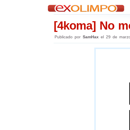
[4koma] No mol
Publicado por
SamHax
el
29 de marz