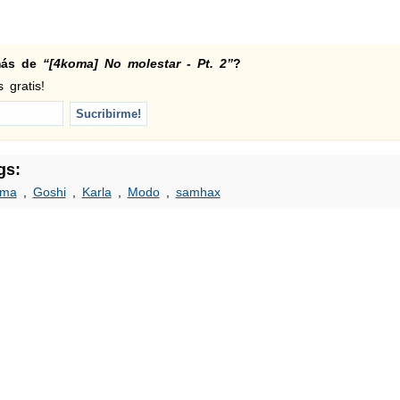
 más de
“[4koma] No molestar - Pt. 2”
?
 gratis!
gs:
oma
,
Goshi
,
Karla
,
Modo
,
samhax