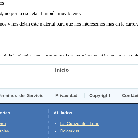
Inicio
erminos de Servicio
Privacidad
Copyright
Contác
orías
Afiliados
ime
La Cueva del Lobo
splay
Ociotakus