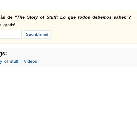
 más de
“The Story of Stuff: Lo que todos debemos saber.”
?
 gratis!
gs:
y of stuff
,
Videos