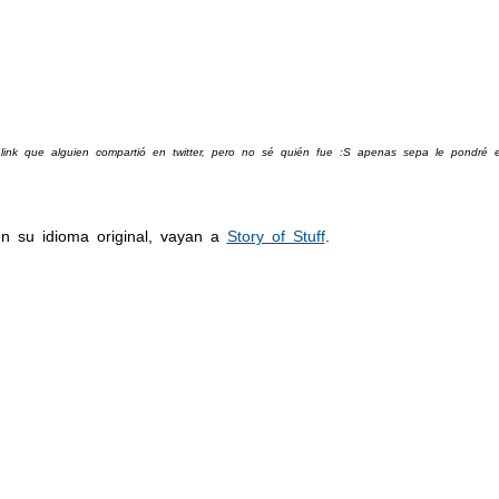
link que alguien compartió en twitter, pero no sé quién fue :S apenas sepa le pondré el
en su idioma original, vayan a
Story of Stuff
.