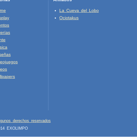
ime
La Cueva del Lobo
splay
Ociotakus
entos
erías
nte
sica
señas
deojuegos
deos
lpapers
lgunos derechos reservados
2014 EXOLIMPO