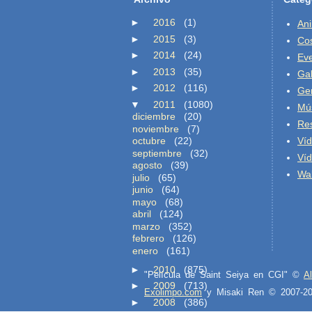
►
2016
(1)
An
►
2015
(3)
Co
►
2014
(24)
Ev
►
2013
(35)
Gal
►
2012
(116)
Ge
▼
2011
(1080)
Mú
diciembre
(20)
Re
noviembre
(7)
octubre
(22)
Ví
septiembre
(32)
Ví
agosto
(39)
Wal
julio
(65)
junio
(64)
mayo
(68)
abril
(124)
marzo
(352)
febrero
(126)
enero
(161)
►
2010
(875)
"Película de Saint Seiya en CGI" ©
A
►
2009
(713)
Exolimpo.com
y Misaki Ren © 2007-
►
2008
(386)