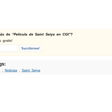
 más de
“Película de Saint Seiya en CGI”
?
 gratis!
gs:
I
,
Noticias
,
Saint Seiya