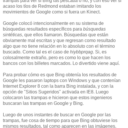
trampas para ver si Bing las pescaba o no, y con eso ver si
acaso los tíos de Redmond estaban imitando los
movimientos de Google como si fuera un Kinect.
Google colocó intencionalmente en su sistema de
búsquedas resultados específicos para
búsquedas
sintéticas
, que ellos llamaron. Búsquedas que están
obviamente mal escritas y que regresan como resultado
algo que no tiene relación en lo absoluto con el término
buscado. Como tal es el caso de
hiybbprqag
. Si, es
colosalmente extraño, pero es como lo que hacen los
bancos con los billetes marcados. Lo divertido viene aquí.
Para probar cómo es que Bing obtenía los resultados de
Google les pasaron laptops con Windows y que contenían
Internet Explorer 8 con la barra Bing instalada, y con la
opción de "Sitios Sugeridos" activada en IE8. Luego
colocaron las trampas e hicieron que estos ingenieros
buscaran las trampas en Google y Bing.
Luego de unos instantes de buscar en Google por las
trampas, fue cosa de tiempo para que Bing obtuviese los
mismos resultados, tal como aparecen en las imágenes.