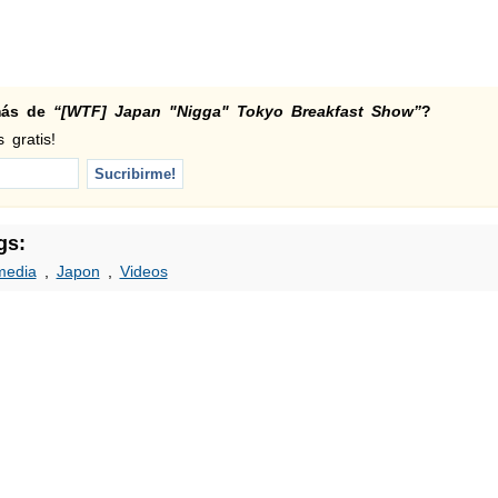
 más de
“[WTF] Japan "Nigga" Tokyo Breakfast Show”
?
 gratis!
gs:
edia
,
Japon
,
Videos