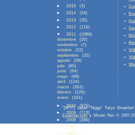
►
2015
(3)
Co
►
2014
(24)
Ev
►
2013
(35)
Gal
►
2012
(116)
Ge
▼
2011
(1080)
Mú
diciembre
(20)
Re
noviembre
(7)
octubre
(22)
Ví
septiembre
(32)
Ví
agosto
(39)
Wal
julio
(65)
junio
(64)
mayo
(68)
abril
(124)
marzo
(352)
febrero
(126)
enero
(161)
►
2010
(875)
"[WTF] Japan "Nigga" Tokyo Breakfa
►
2009
(713)
Exolimpo.com
y Misaki Ren © 2007-
►
2008
(386)
►
2007
(483)
►
2006
(5)