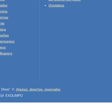
splay
Ociotakus
entos
erías
nte
sica
señas
deojuegos
deos
lpapers
st Show" ©
Algunos derechos reservados
2014 EXOLIMPO