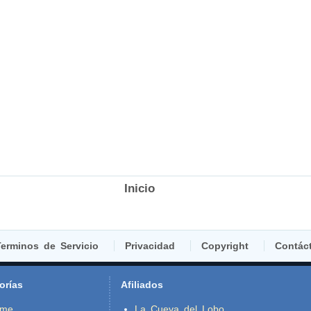
Inicio
erminos de Servicio
Privacidad
Copyright
Contác
orías
Afiliados
ime
La Cueva del Lobo