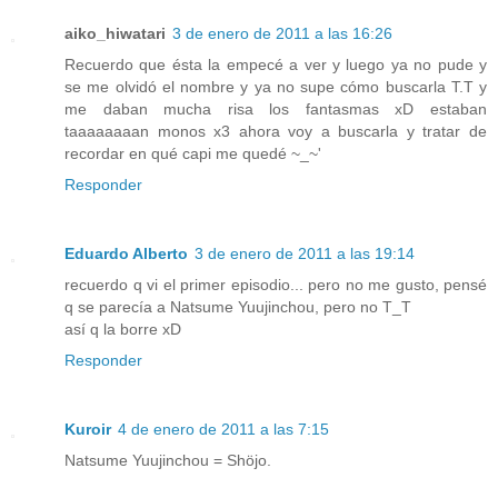
aiko_hiwatari
3 de enero de 2011 a las 16:26
Recuerdo que ésta la empecé a ver y luego ya no pude y
se me olvidó el nombre y ya no supe cómo buscarla T.T y
me daban mucha risa los fantasmas xD estaban
taaaaaaaan monos x3 ahora voy a buscarla y tratar de
recordar en qué capi me quedé ~_~'
Responder
Eduardo Alberto
3 de enero de 2011 a las 19:14
recuerdo q vi el primer episodio... pero no me gusto, pensé
q se parecía a Natsume Yuujinchou, pero no T_T
así q la borre xD
Responder
Kuroir
4 de enero de 2011 a las 7:15
Natsume Yuujinchou = Shöjo.