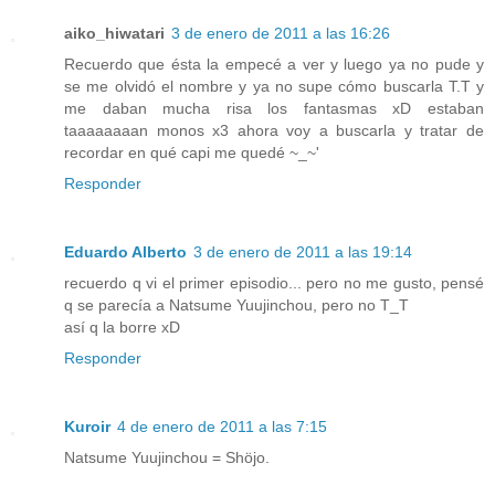
aiko_hiwatari
3 de enero de 2011 a las 16:26
Recuerdo que ésta la empecé a ver y luego ya no pude y
se me olvidó el nombre y ya no supe cómo buscarla T.T y
me daban mucha risa los fantasmas xD estaban
taaaaaaaan monos x3 ahora voy a buscarla y tratar de
recordar en qué capi me quedé ~_~'
Responder
Eduardo Alberto
3 de enero de 2011 a las 19:14
recuerdo q vi el primer episodio... pero no me gusto, pensé
q se parecía a Natsume Yuujinchou, pero no T_T
así q la borre xD
Responder
Kuroir
4 de enero de 2011 a las 7:15
Natsume Yuujinchou = Shöjo.