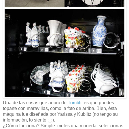
Una de las cosas que adoro de
Tumblr
, es que puedes
toparte con maravillas, como la foto de arriba. Bien, ésta
máquina fue diseñada por Yarissa y Kublitz (no tengo su
información, lo siento ;_;).
¿Cómo funciona? Simple: metes una moneda, seleccionas