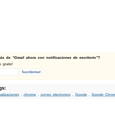
 más de
“Gmail ahora con notificaciones de escritorio”
?
 gratis!
gs:
ualizaciones
,
chrome
,
correo electronico
,
Google
,
Google Chro