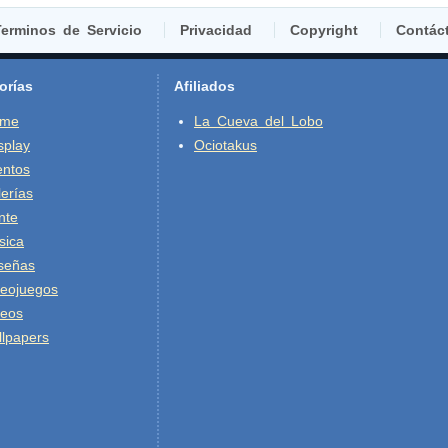
erminos de Servicio
Privacidad
Copyright
Contác
orías
Afiliados
ime
La Cueva del Lobo
splay
Ociotakus
entos
erías
nte
sica
señas
deojuegos
deos
lpapers