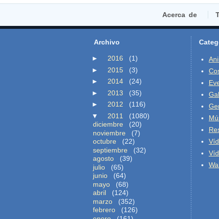
Acerca de
T
Archivo
Categ
►
2016
(1)
An
►
2015
(3)
Co
►
2014
(24)
Ev
►
2013
(35)
Gal
►
2012
(116)
Ge
▼
2011
(1080)
Mú
diciembre
(20)
Re
noviembre
(7)
octubre
(22)
Ví
septiembre
(32)
Ví
agosto
(39)
Wal
julio
(65)
junio
(64)
mayo
(68)
abril
(124)
marzo
(352)
febrero
(126)
enero
(161)