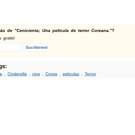
 más de
“Cenicienta; Una película de terror Coreana.”
?
 gratis!
gs:
la
,
Cinderella
,
cine
,
Corea
,
peliculas
,
Terror