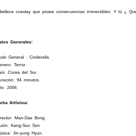
 belleza cuestay que posee consecuencias irreversibles. Y tú ¿ Qu
atos Generales:
tulo General : Cinderella.
nero: Terror.
aís: Corea del Sur.
uración: 94 minutos.
ño: 2006.
cha Artística:
irector: Man-Dae Bong.
uión: Kang-Soo Son
úsica: Jin-yung Hyun.