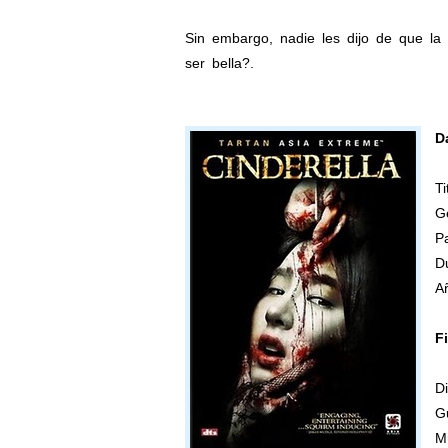
Sin embargo, nadie les dijo de que la
ser bella?.
D
Ti
Ge
P
D
A
Fi
D
G
M