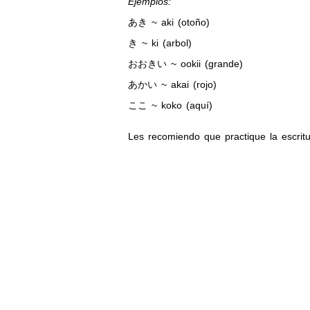
Ejemplos:
あき ~ aki (otoño)
き ~ ki (arbol)
おおきい ~ ookii (grande)
あかい ~ akai (rojo)
ここ ~ koko (aquí)
Les recomiendo que practique la esc