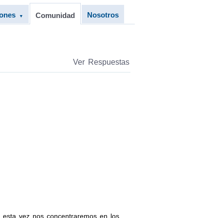
iones
Nosotros
Comunidad
▼
Ver Respuestas
), esta vez nos concentraremos en los