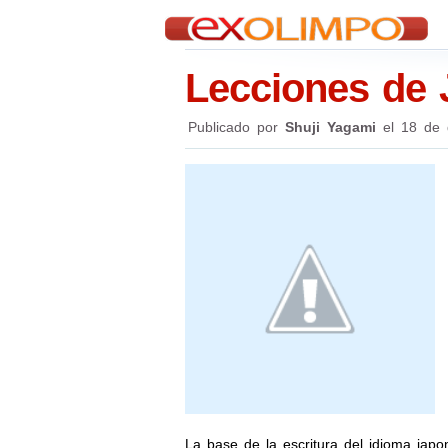
Lecciones de 
Publicado por
Shuji Yagami
el
18 de 
La base de la escritura del idioma japo