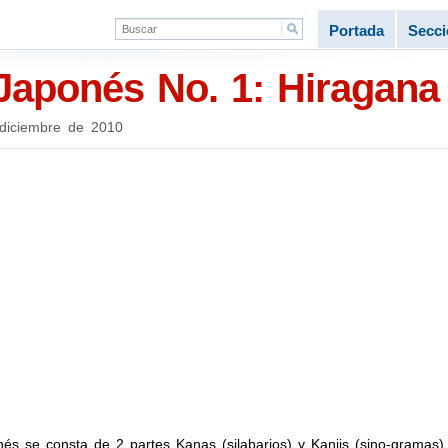
Portada
Secc
Japonés No. 1: Hiragana
diciembre de 2010
nés se consta de 2 partes Kanas (silabarios) y Kanjis (sino-gramas