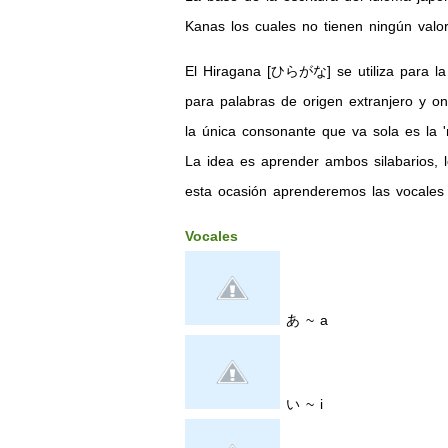
Kanas los cuales no tienen ningún valo
El Hiragana [ひらがな] se utiliza para la 
para palabras de origen extranjero y 
la única consonante que va sola es la 'n
La idea es aprender ambos silabarios,
esta ocasión aprenderemos las vocales 
Vocales
あ ~ a
い ~ i