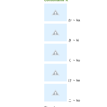
Consonante K
か ~ ka
き ~ ki
く ~ ku
け ~ ke
こ ~ ko