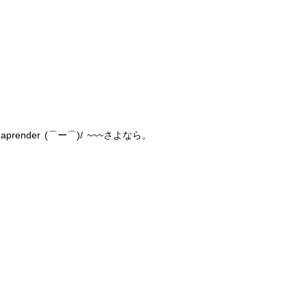
s para aprender (⌒ー⌒)/ ~~~さよなら。