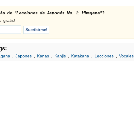
 más de
“Lecciones de Japonés No. 1: Hiragana”
?
 gratis!
gs:
agana
,
Japones
,
Kanas
,
Kanjis
,
Katakana
,
Lecciones
,
Vocales