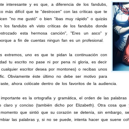
te interesante y es que, a diferencia de los fandubs,
 más difícil que te "destrocen" con las críticas que te
icen "no me gustó" o bien "ibas muy rápido" o quizás
n los fandubs eh visto críticas de los fandubs donde
estrozado esta hermosa canción", "Eres un asco" y
orque a fin de cuentas ningun fan es un profesional.
 extremos, uno es que te pidan la continuación con
dad tu escrito no pase ni por pena ni gloria, es decir
 cualquier escritor desea por montones) o recibas unos
fic. Obviamente éste último no debe ser motivo para
raste, ahora colócate dentro de los favoritos de la audiencia.
importante es la ortografia y gramática, el orden de las palabra
 claro y conciso (también dicho por Elizabeth). Otra cosa que y
momento que sintió que su corazón se detenía, sin embargo, segun
mbiar las palabras y, si no se puede, intenta hacer que suene cohe