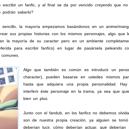
scribir un fanfic, y al final se da por vencido creyendo que no 
 podrán saberlo?
 sencillo, la mayoría empezamos basándonos en un anime/manga/v
ear sus propias historias con los mismos personajes, algo que le
an la mayoría de su caracter pero en un ambiente completamen
ferida para escribir fanfics) en lugar de pasársela peleando 
s comunes.
Algo que también es común es introducir un person
character), pueden basarse en ustedes mismos par
hasta que adquiera una propia personalidad. Ha
interferir éste personaje en la trama, ya sea que qui
bien un plus.
Junto con el fandub, en los fanfics no debemos olvida
son de nuestra propia creación, ya alguien se tomó
deberían lucir, cómo deberían actuar, qué deberían l