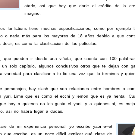
atarlo, así que hay que darle el crédito de la cr
imaginó.
s fanfictions tiene muchas especificaciones, como por ejemplo l
blico o nada más para los mayores de 18 años debido a que conti
 decir, es como la clasificación de las películas.
s, que pueden ir desde una viñeta, que cuenta con 100 palabr
 un solo capítulo, algunos conclusivos otros que te dejan con ga
variedad para clasificar a tu fic una vez que lo termines y quiera
re personajes, hay slash que son relaciones entre hombres o co
n yuri, Lime que es como el ecchi y lemon que es ya hentai. Cua
que hay a quienes no les gusta el yaoi, y a quienes sí, es mejo
mo, así no habrá lugar a dudas.
blaré de mi experiencia personal, yo escribo yaoi
o al
 que escribo, es un poco difícil explicar qué clase de