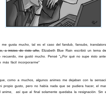
e gusta mucho, tal es el caso del fandub, fansubs, translators, f
o, a inicios de éste año,
Elizabeth Blue Rain escribió un tema 
o recuerdo, me gustó mucho. Pensé "¿Por qué no supe ésto ant
o más fácil incorporarme"
a que, como a muchos, algunos animes me dejaban con la sensaci
i propio gusto, pero no había nada que se pudiera hacer, el man
l anime, así que al final solamente quedaba la resignación. Sin 