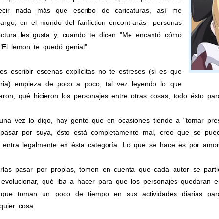
ecir nada más que escribo de caricaturas, así me
bargo, en el mundo del fanfiction encontrarás personas
lectura les gusta y, cuando te dicen "Me encantó cómo
El lemon te quedó genial".
s escribir escenas explícitas no te estreses (si es que
oria) empieza de poco a poco, tal vez leyendo lo que
aron, qué hicieron los personajes entre otras cosas, todo ésto par
na vez lo digo, hay gente que en ocasiones tiende a "tomar prest
pasar por suya, ésto está completamente mal, creo que se pued
o entra legalmente en ésta categoría. Lo que se hace es por amor 
rlas pasar por propias, tomen en cuenta que cada autor se partió 
evolucionar, qué iba a hacer para que los personajes quedaran emp
s que toman un poco de tiempo en sus actividades diarias par
lquier cosa.