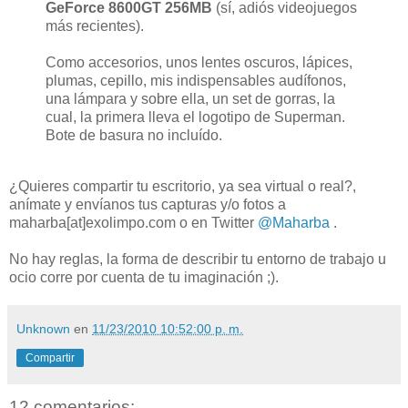
GeForce 8600GT 256MB
(sí, adiós videojuegos
más recientes).
Como accesorios, unos lentes oscuros, lápices,
plumas, cepillo, mis indispensables audífonos,
una lámpara y sobre ella, un set de gorras, la
cual, la primera lleva el logotipo de Superman.
Bote de basura no incluído.
¿Quieres compartir tu escritorio, ya sea virtual o real?,
anímate y envíanos tus capturas y/o fotos a
maharba[at]exolimpo.com o en Twitter
@Maharba
.
No hay reglas, la forma de describir tu entorno de trabajo u
ocio corre por cuenta de tu imaginación ;).
Unknown
en
11/23/2010 10:52:00 p. m.
Compartir
12 comentarios: