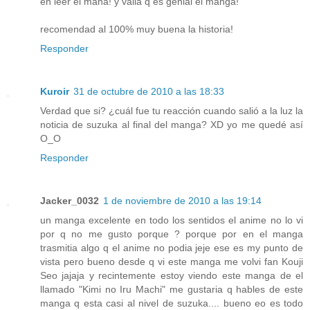
en leer el mana! y valla q es genial el manga!
recomendad al 100% muy buena la historia!
Responder
Kuroir
31 de octubre de 2010 a las 18:33
Verdad que si? ¿cuál fue tu reacción cuando salió a la luz la
noticia de suzuka al final del manga? XD yo me quedé así
O_O
Responder
Jacker_0032
1 de noviembre de 2010 a las 19:14
un manga excelente en todo los sentidos el anime no lo vi
por q no me gusto porque ? porque por en el manga
trasmitia algo q el anime no podia jeje ese es my punto de
vista pero bueno desde q vi este manga me volvi fan Kouji
Seo jajaja y recintemente estoy viendo este manga de el
llamado "Kimi no Iru Machi" me gustaria q hables de este
manga q esta casi al nivel de suzuka.... bueno eo es todo