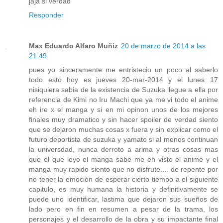
jaja si verdad
Responder
Max Eduardo Alfaro Muñiz
20 de marzo de 2014 a las
21:49
pues yo sinceramente me entristecio un poco al saberlo
todo esto hoy es jueves 20-mar-2014 y el lunes 17
nisiquiera sabia de la existencia de Suzuka llegue a ella por
referencia de Kimi no Iru Machi que ya me vi todo el anime
eh ire x el manga y si en mi opinon unos de los mejores
finales muy dramatico y sin hacer spoiler de verdad siento
que se dejaron muchas cosas x fuera y sin explicar como el
futuro deportista de suzuka y yamato si al menos continuan
la universdad, nunca derroto a arima y otras cosas mas
que el que leyo el manga sabe me eh visto el anime y el
manga muy rapido siento que no disfrute.... de repente por
no tener la emoción de esperar cierto tiempo a el siguiente
capitulo, es muy humana la historia y definitivamente se
puede uno identificar, lastima que dejaron sus sueños de
lado pero en fin en resumen a pesar de la trama, los
personajes y el desarrollo de la obra y su impactante final