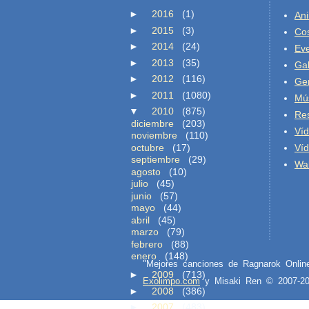
►
2016
(1)
An
►
2015
(3)
Co
►
2014
(24)
Ev
►
2013
(35)
Gal
►
2012
(116)
Ge
►
2011
(1080)
Mú
▼
2010
(875)
Re
diciembre
(203)
Ví
noviembre
(110)
octubre
(17)
Ví
septiembre
(29)
Wal
agosto
(10)
julio
(45)
junio
(57)
mayo
(44)
abril
(45)
marzo
(79)
febrero
(88)
enero
(148)
"Mejores canciones de Ragnarok Onli
►
2009
(713)
Exolimpo.com
y Misaki Ren © 2007-
►
2008
(386)
►
2007
(483)