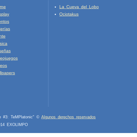
ime
La Cueva del Lobo
splay
Ociotakus
entos
erías
nte
sica
señas
deojuegos
deos
lpapers
ne #3: TeMPlatonic" ©
Algunos derechos reservados
2014 EXOLIMPO