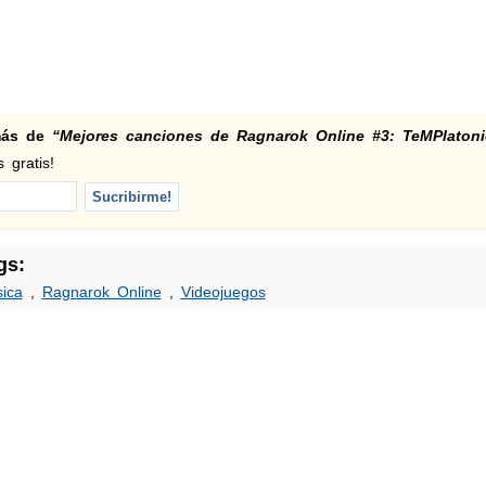
 más de
“Mejores canciones de Ragnarok Online #3: TeMPlatoni
 gratis!
gs:
ica
,
Ragnarok Online
,
Videojuegos