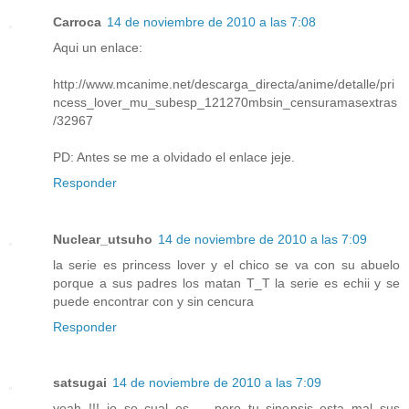
Carroca
14 de noviembre de 2010 a las 7:08
Aqui un enlace:
http://www.mcanime.net/descarga_directa/anime/detalle/pri
ncess_lover_mu_subesp_121270mbsin_censuramasextras
/32967
PD: Antes se me a olvidado el enlace jeje.
Responder
Nuclear_utsuho
14 de noviembre de 2010 a las 7:09
la serie es princess lover y el chico se va con su abuelo
porque a sus padres los matan T_T la serie es echii y se
puede encontrar con y sin cencura
Responder
satsugai
14 de noviembre de 2010 a las 7:09
yeah !!! io se cual es ... pero tu sinopsis esta mal sus