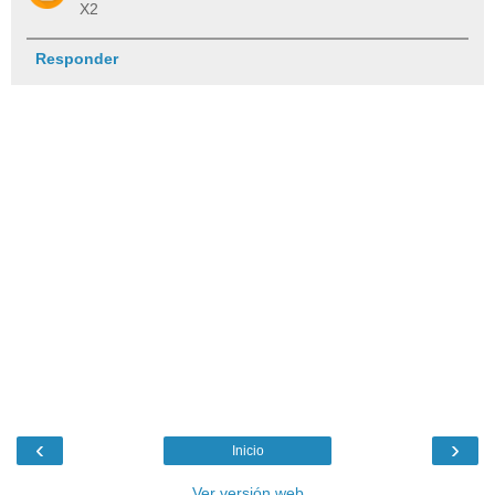
X2
Responder
‹
›
Inicio
Ver versión web