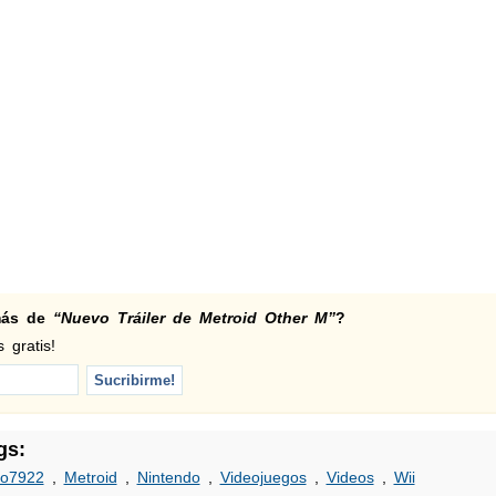
 más de
“Nuevo Tráiler de Metroid Other M”
?
 gratis!
gs:
o7922
,
Metroid
,
Nintendo
,
Videojuegos
,
Videos
,
Wii