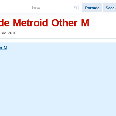
Portada
Secc
 de Metroid Other M
o de 2010