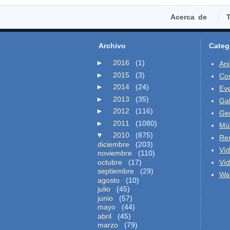
Acerca de
T
Archivo
Categ
►
2016
(1)
An
►
2015
(3)
Co
►
2014
(24)
Ev
►
2013
(35)
Gal
►
2012
(116)
Ge
►
2011
(1080)
Mú
▼
2010
(875)
Re
diciembre
(203)
Ví
noviembre
(110)
octubre
(17)
Ví
septiembre
(29)
Wal
agosto
(10)
julio
(45)
junio
(57)
mayo
(44)
abril
(45)
marzo
(79)