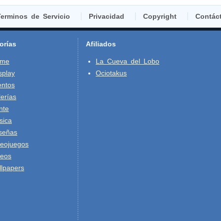
erminos de Servicio
Privacidad
Copyright
Contác
orías
Afiliados
ime
La Cueva del Lobo
splay
Ociotakus
entos
erías
nte
sica
señas
deojuegos
deos
lpapers