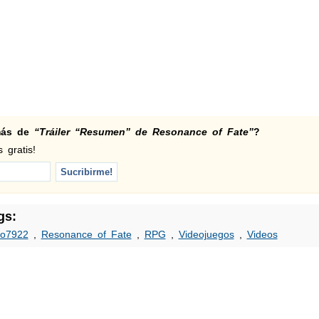
 más de
“Tráiler “Resumen” de Resonance of Fate”
?
 gratis!
gs:
o7922
,
Resonance of Fate
,
RPG
,
Videojuegos
,
Videos