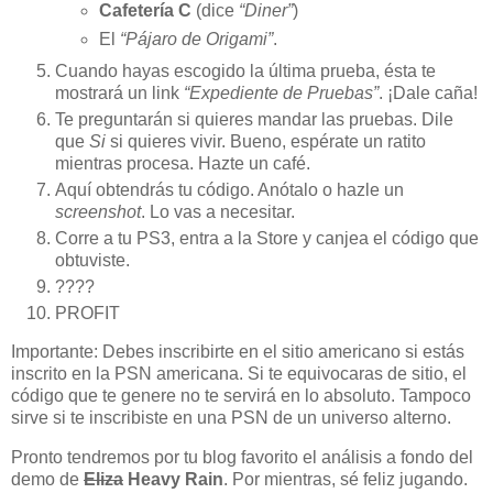
Cafetería C
(dice
“Diner”
)
El
“Pájaro de Origami”
.
Cuando hayas escogido la última prueba, ésta te
mostrará un link
“Expediente de Pruebas”
. ¡Dale caña!
Te preguntarán si quieres mandar las pruebas. Dile
que
Si
si quieres vivir. Bueno, espérate un ratito
mientras procesa. Hazte un café.
Aquí obtendrás tu código. Anótalo o hazle un
screenshot
. Lo vas a necesitar.
Corre a tu PS3, entra a la Store y canjea el código que
obtuviste.
????
PROFIT
Importante: Debes inscribirte en el sitio americano si estás
inscrito en la PSN americana. Si te equivocaras de sitio, el
código que te genere no te servirá en lo absoluto. Tampoco
sirve si te inscribiste en una PSN de un universo alterno.
Pronto tendremos por tu blog favorito el análisis a fondo del
demo de
Eliza
Heavy Rain
. Por mientras, sé feliz jugando.