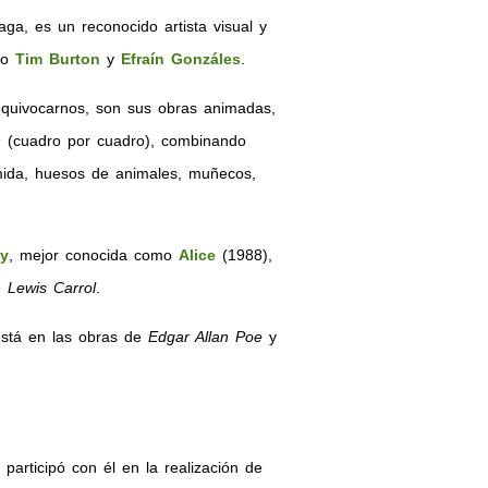
a, es un reconocido artista visual y
mo
Tim Burton
y
Efraín Gonzáles
.
equivocarnos, son sus obras animadas,
n
(cuadro por cuadro), combinando
mida, huesos de animales, muñecos,
y
, mejor conocida como
Alice
(1988),
e
Lewis Carrol
.
está en las obras de
Edgar Allan Poe
y
 participó con él en la realización de