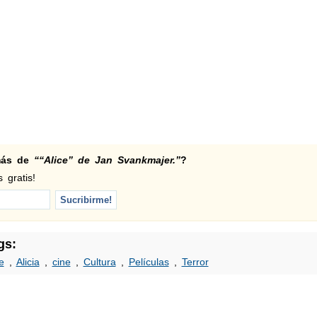
 más de
““Alice” de Jan Svankmajer.”
?
 gratis!
gs:
e
,
Alicia
,
cine
,
Cultura
,
Películas
,
Terror