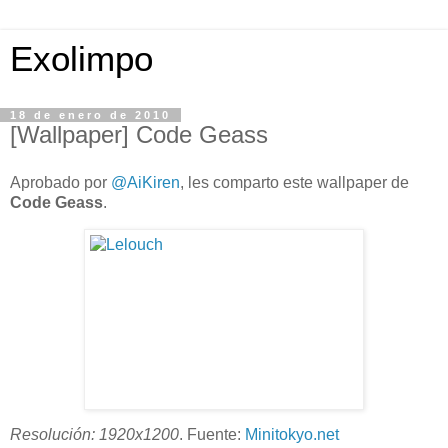
Exolimpo
18 de enero de 2010
[Wallpaper] Code Geass
Aprobado por
@AiKiren
, les comparto este wallpaper de
Code Geass
.
Resolución: 1920x1200
. Fuente:
Minitokyo.net