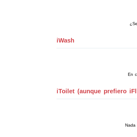
¿Se
iWash
En c
iToilet (aunque prefiero iF
Nada 