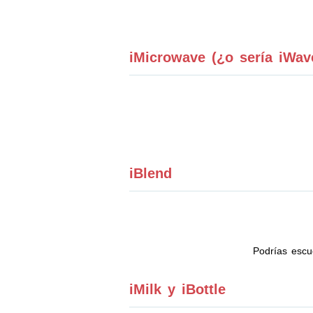
iMicrowave (¿o sería iWa
iBlend
Podrías escu
iMilk y iBottle