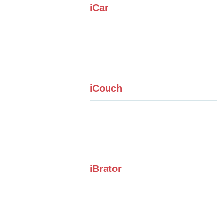
iCar
iCouch
iBrator