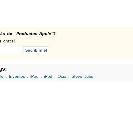
 más de
“Productos Apple”
?
 gratis!
gs:
le
,
Inventos
,
iPad
,
iPod
,
Ocio
,
Steve Jobs