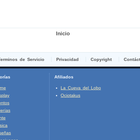
Inicio
erminos de Servicio
Privacidad
Copyright
Contác
orías
Afiliados
ime
La Cueva del Lobo
splay
Ociotakus
entos
erías
nte
sica
señas