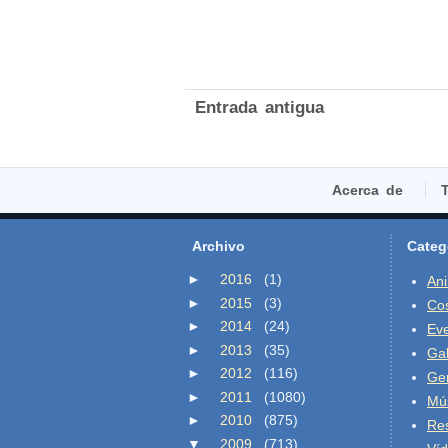
Entrada antigua
Acerca de
T
Archivo
Categ
►
2016
(1)
An
►
2015
(3)
Co
►
2014
(24)
Ev
►
2013
(35)
Gal
►
2012
(116)
Ge
►
2011
(1080)
Mú
►
2010
(875)
Re
▼
2009
(713)