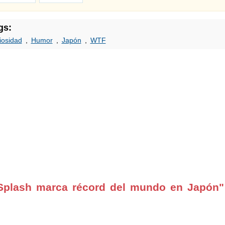
gs:
iosidad
,
Humor
,
Japón
,
WTF
Splash marca récord del mundo en Japón"