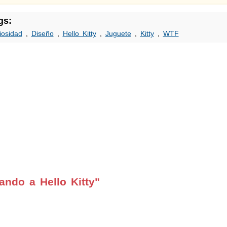
gs:
iosidad
,
Diseño
,
Hello Kitty
,
Juguete
,
Kitty
,
WTF
ndo a Hello Kitty"