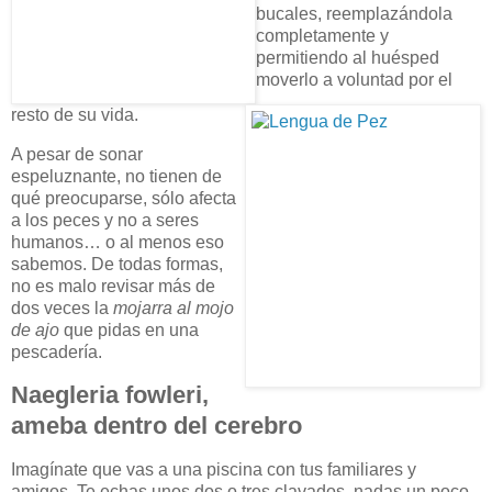
bucales, reemplazándola
completamente y
permitiendo al huésped
moverlo a voluntad por el
resto de su vida.
A pesar de sonar
espeluznante, no tienen de
qué preocuparse, sólo afecta
a los peces y no a seres
humanos… o al menos eso
sabemos. De todas formas,
no es malo revisar más de
dos veces la
mojarra al mojo
de ajo
que pidas en una
pescadería.
Naegleria fowleri,
ameba dentro del cerebro
Imagínate que vas a una piscina con tus familiares y
amigos. Te echas unos dos o tres clavados, nadas un poco