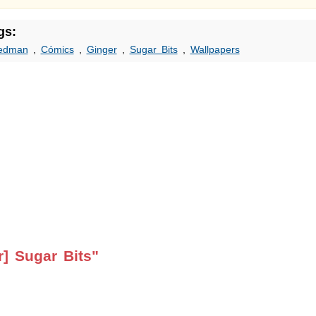
gs:
edman
,
Cómics
,
Ginger
,
Sugar Bits
,
Wallpapers
] Sugar Bits"