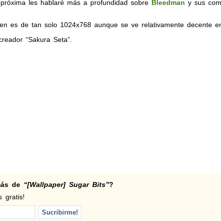
a próxima les hablaré más a profundidad sobre
Bleedman
y sus comic
n es de tan solo 1024x768 aunque se ve relativamente decente en
creador “Sakura Seta”.
 más de
“[Wallpaper] Sugar Bits”
?
 gratis!