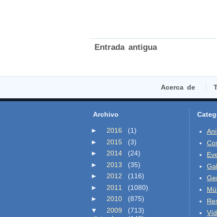
Entrada antigua
Acerca de
T
Archivo
Categ
►
2016
(1)
An
►
2015
(3)
Co
►
2014
(24)
Ev
►
2013
(35)
Gal
►
2012
(116)
Ge
►
2011
(1080)
Mú
►
2010
(875)
Re
▼
2009
(713)
Ví