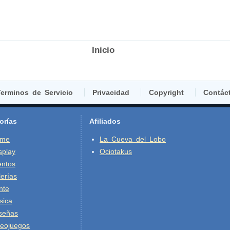
Inicio
erminos de Servicio
Privacidad
Copyright
Contác
orías
Afiliados
ime
La Cueva del Lobo
splay
Ociotakus
entos
erías
nte
sica
señas
deojuegos