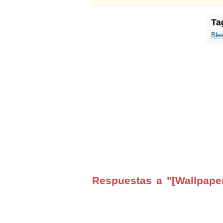
Ta
Ble
Respuestas a "[Wallpaper