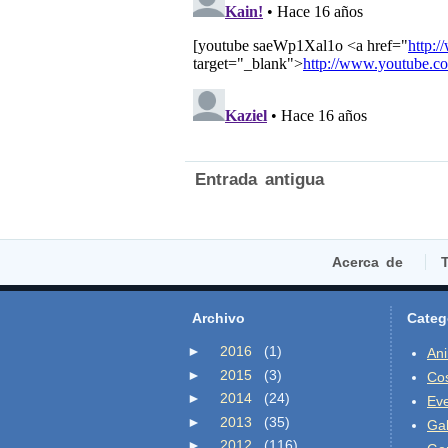
Entrada antigua
Acerca de
T
Archivo
Categ
►
2016
(1)
An
►
2015
(3)
Co
►
2014
(24)
Ev
►
2013
(35)
Gal
►
2012
(116)