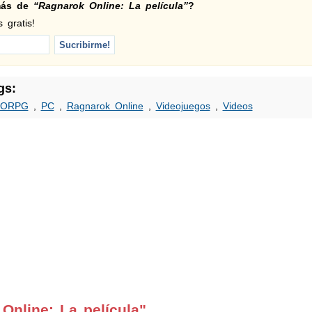
 más de
“Ragnarok Online: La película”
?
 gratis!
gs:
ORPG
,
PC
,
Ragnarok Online
,
Videojuegos
,
Videos
Online: La película"