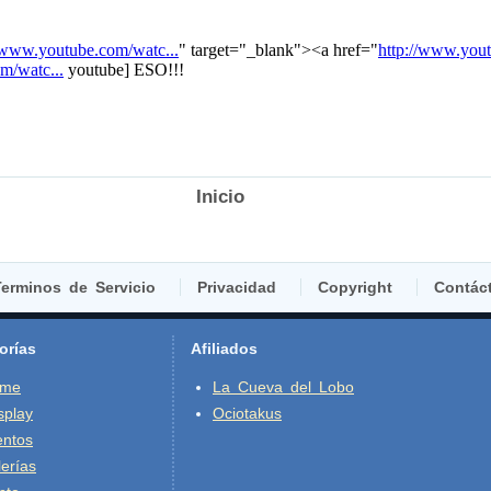
Inicio
erminos de Servicio
Privacidad
Copyright
Contác
orías
Afiliados
ime
La Cueva del Lobo
splay
Ociotakus
entos
erías