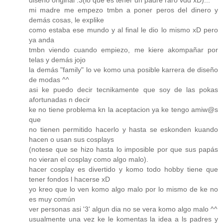
diseño original :3(lo que es tener un padre raro vdd xD)...
mi madre me empezo tmbn a poner peros del dinero y
demás cosas, le explike
como estaba ese mundo y al final le dio lo mismo xD pero
ya anda
tmbn viendo cuando empiezo, me kiere akompañar por
telas y demás jojo
la demás "family" lo ve komo una posible karrera de diseño
de modas ^^
asi ke puedo decir tecnikamente que soy de las pokas
afortunadas n decir
ke no tiene problema kn la aceptacion ya ke tengo amiw@s
que
no tienen permitido hacerlo y hasta se eskonden kuando
hacen o usan sus cosplays
(notese que se hizo hasta lo imposible por que sus papás
no vieran el cosplay como algo malo).
hacer cosplay es divertido y komo todo hobby tiene que
tener fondos l hacerse xD
yo kreo que lo ven komo algo malo por lo mismo de ke no
es muy común
ver personas asi '3' algun dia no se vera komo algo malo ^^
usualmente una vez ke le komentas la idea a ls padres y