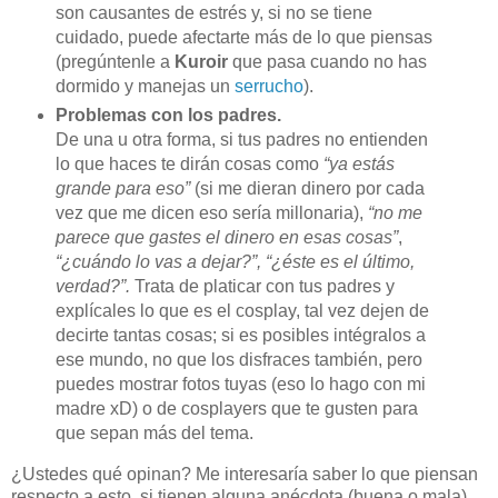
son causantes de estrés y, si no se tiene
cuidado, puede afectarte más de lo que piensas
(pregúntenle a
Kuroir
que pasa cuando no has
dormido y manejas un
serrucho
).
Problemas con los padres.
De una u otra forma, si tus padres no entienden
lo que haces te dirán cosas como
“ya estás
grande para eso”
(si me dieran dinero por cada
vez que me dicen eso sería millonaria),
“no me
parece que gastes el dinero en esas cosas”
,
“¿cuándo lo vas a dejar?”,
“¿éste es el último,
verdad?”.
Trata de platicar con tus padres y
explícales lo que es el cosplay, tal vez dejen de
decirte tantas cosas; si es posibles intégralos a
ese mundo, no que los disfraces también, pero
puedes mostrar fotos tuyas (eso lo hago con mi
madre xD) o de cosplayers que te gusten para
que sepan más del tema.
¿Ustedes qué opinan? Me interesaría saber lo que piensan
respecto a esto, si tienen alguna anécdota (buena o mala)