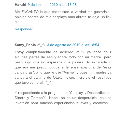
Haruhi
9 de junio de 2010 a las 15:23
Me ENCANTO lo que escribistee la verdad me gustaria tu
opinion aserca de mis cosplays mas alrrato te dejo un link
:D!
Responder
Samy_Paola -^_^-
3 de agosto de 2010 a las 18:54
Estoy completamente de acuerdo -^_^-...ya pase po r
algunas partes de eso y sobre todo con mi madre...pero
paso algo que no esperaba que pasará...Al explicarle lo
que era me pregunto que si le enseñaba una de "esas
caricaturas", a lo que le dije "Anime" y pues...mi madre ya
va para el camino de Otaku...jejeje, increíble el resultado
que tuve con ella! -^_^-
Y respondiendo a la pregunta de "Cosplay: ¿Desperdicio de
Dinero y Tiempo?"...Nope...no es un desperdicio...es una
inversión para muchas experiencias nuevas y creativas! -
^_^-