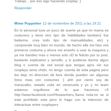
Trabajo... por eso sigo haciendo cosplay :)
Responder
Mimo Puppetter
12 de noviembre de 2011 a las 19:21
En lo personal tuve un poco de suerte ya que mi mama es
costurera y tiene otro tipo de habilidades tambien( fue
bailarina, crea todo tipo de manualidades, etc) y
comprende muy bien mi mundo, de hecho ella me hiso mis
primeros costume y ahora me enseño a usar la maquina y
ya me bandeo mas o menos solo xD te felicito por tu post,
bastante explicativo y sensillo, y si pudieras darme algun
blog o cuenta de red social que tengas apra ver tus
cosplays seria chido, no tengo cuenta de esta pagina pero
les dejo mi direccion de face donde pueden ver algunas
fotos mias con costumes :] ahh por cierto soy de
maracaibo, estado zulia en venezuela y yo y mi team
estamos orgullosos de lo que hacemos <3
http://www.facebook.com/Hoseanheru.Sama nota:no se si
este prohibido esto pero lo hago con la intencion de
interactuar entre cosplayers