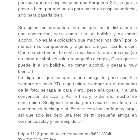
por mas que mi cospley fuese una Porqueria XD, se que la
pasaria bien, por que no es para hacer un cosplay perfecto,
sino para pasarla bien.
Si alguien me preguntara le diria que, no Ir disfrazado a
una convencion, seria como Ir a un boliche y no tomar
alcohol. No es la explicacion que muchos nos dan? por lo
menos mis compañeros y algunos amigos, asi lo dicen.
Que cuando tomas, te sentis más libre, y te divertis más(yo
no tomo alcohol, es solo un pequeño ejemplo, Claro que se
puede ir a un boliche, no tomar alcohol, y pasarla muy
bien... )
Lo digo por que se que a una amiga le paso asi. Ella
siempre es mala XD, algo timida, siempre en el momento
de la foto, se tapa la cara y etc. pero ella queria ir a una
convencion disfraza. y Asi lo hizo y lo disfruto mucho, se
sentia bien. Si alguien le pedia para sacarse una foto, ella
contenta les decia que si. Esto se esta haciendo muy largo,
asi que solo les dejo una foto de mi pequeña amiga en
version cosplay y me despido...^^
http://i1118.photobucket.com/albums/k611/Wolf-
Teo/DSCN3457.jpg