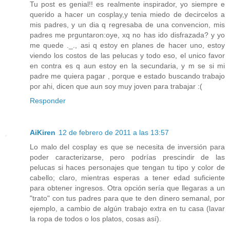
Tu post es genial!! es realmente inspirador, yo siempre e
querido a hacer un cosplay,y tenia miedo de decircelos a
mis padres, y un dia q regresaba de una convencion, mis
padres me prguntaron:oye, xq no has ido disfrazada? y yo
me quede ._., asi q estoy en planes de hacer uno, estoy
viendo los costos de las pelucas y todo eso, el unico favor
en contra es q aun estoy en la secundaria, y m se si mi
padre me quiera pagar , porque e estado buscando trabajo
por ahi, dicen que aun soy muy joven para trabajar :(
Responder
AiKiren
12 de febrero de 2011 a las 13:57
Lo malo del cosplay es que se necesita de inversión para
poder caracterizarse, pero podrías prescindir de las
pelucas si haces personajes que tengan tu tipo y color de
cabello; claro, mientras esperas a tener edad suficiente
para obtener ingresos. Otra opción sería que llegaras a un
"trato" con tus padres para que te den dinero semanal, por
ejemplo, a cambio de algún trabajo extra en tu casa (lavar
la ropa de todos o los platos, cosas así).