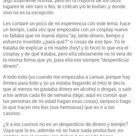
algo totalmente normal, pero en la mayoría de los otros
lugares te ven raro o feo, te critican y/o te burlan, y donde
vivo no es la excepción.
Les contaré un poco de mi experiencia con este tema: hace
un tiempo, cada vez que empezaba con un cosplay nuevo
no faltaba que mi mamá dijera “ay, tanto dinero, tiempo y
esfuerzo invertido ¿para qué?” o cosas de ese tipo. Yo le
trataba de explicar a mi madre (hey! y lo hice) lo que era el
cosplay y de qué trataba, pero ella obviamente no lo veía de
la misma forma que yo, para ella era siempre “desperdiciar
dinero”.
A todo esto (ya cuando me empezaba a cansar, porque hay
límites para todo y yo ya estaba llegando al mío) le decía
que al menos no gastaba dinero en alcohol o drogas, o salir
a los antros cada fin de semana (digo, aquí es común que
las personas de mi edad hagan esas cosas), tampoco hago
lo que hacen mis tías (sus hermanas) que es ir a los
casinos.
¿Ir a los casinos no es un desperdicio de dinero y tiempo?
Vaya que lo es, además no se hace nada productivo; en