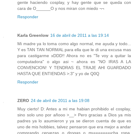
gente haciendo cosplay, y hay gente que se queda con
cara de O______O y nos miran con miedo ¬¬
Responder
Karla Greenlow
16 de abril de 2011 a las 19:14
Mi madre ya lo toma como algo normal, me ayuda y todo...
Y es TAN TAN NORMAL para ella que le di una excusa mas
para castigarme xDDD!! Ahora no es "Te voy a quitar la
computadora" o algo asi ~ ahora es "NO IRAS A LA
CONVENCION! Y TENDRAS EL TRAJE AHI GUARDADO
HASTA QUE ENTIENDAS >:3" y yo de Q0Q
Responder
ZERO
24 de abril de 2011 a las 19:08
Muy cierto! D: Antes a mi me habian prohibido el cosplay,
sino solo uno por añooo >__> Pero gracias a Dios ya mis
padres ya lo asumieron y ya se dieron cuenta de que es
uno de mis hobbies, talvez pensaron que era mejor a andar
comprando cervezas o drogas o muuuuuuuucha ropa,