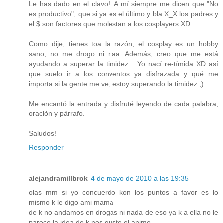
Le has dado en el clavo!! A mí siempre me dicen que "No
es productivo", que si ya es el último y bla X_X los padres y
el $ son factores que molestan a los cosplayers XD
Como dije, tienes toa la razón, el cosplay es un hobby
sano, no me drogo ni naa. Además, creo que me está
ayudando a superar la timidez... Yo nací re-tímida XD así
que suelo ir a los conventos ya disfrazada y qué me
importa si la gente me ve, estoy superando la timidez ;)
Me encantó la entrada y disfruté leyendo de cada palabra,
oración y párrafo.
Saludos!
Responder
alejandramillbrok
4 de mayo de 2010 a las 19:35
olas mm si yo concuerdo kon los puntos a favor es lo
mismo k le digo ami mama
de k no andamos en drogas ni nada de eso ya k a ella no le
parece la idea de k nos guste el anime