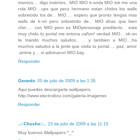
insmios.... digo instintos...MIO MIO k-onda MIO tok me una
rola MIO....ups que pecz hermano estan chidos los walls
sobretodo los de... MIO..... espero que pronto tengas mas
walls de k-on pero sobretodo de... MIO diras que bien
chin..... con MIO pero es MIOpersonaje predilecto... esta
muy chido tu portal me entona cañon! verdad MIO... ok-on
te mando muchos saludos... .. y tambien a MIO....ha
muchos saludos a la jente que visita tu portal..... paz, amor
,anime y.... si adivinaron MIO bay.
Responder
Gerardo
20 de julio de 2009 a las 1:35
Aqui puedes descargarte wallpapers.
http://www.electroibox.com/galeria-imagenes
Responder
..::Chuche::..
23 de julio de 2009 a las 11:15
Muy buenos Wallpapers ^_^