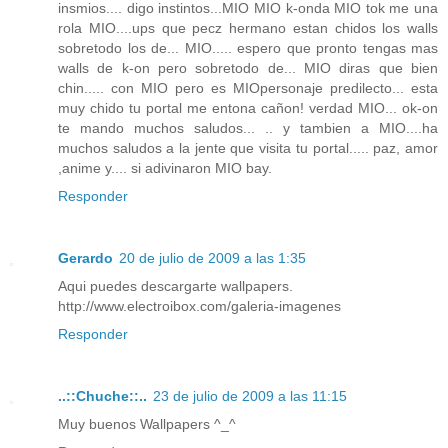
insmios.... digo instintos...MIO MIO k-onda MIO tok me una
rola MIO....ups que pecz hermano estan chidos los walls
sobretodo los de... MIO..... espero que pronto tengas mas
walls de k-on pero sobretodo de... MIO diras que bien
chin..... con MIO pero es MIOpersonaje predilecto... esta
muy chido tu portal me entona cañon! verdad MIO... ok-on
te mando muchos saludos... .. y tambien a MIO....ha
muchos saludos a la jente que visita tu portal..... paz, amor
,anime y.... si adivinaron MIO bay.
Responder
Gerardo
20 de julio de 2009 a las 1:35
Aqui puedes descargarte wallpapers.
http://www.electroibox.com/galeria-imagenes
Responder
..::Chuche::..
23 de julio de 2009 a las 11:15
Muy buenos Wallpapers ^_^