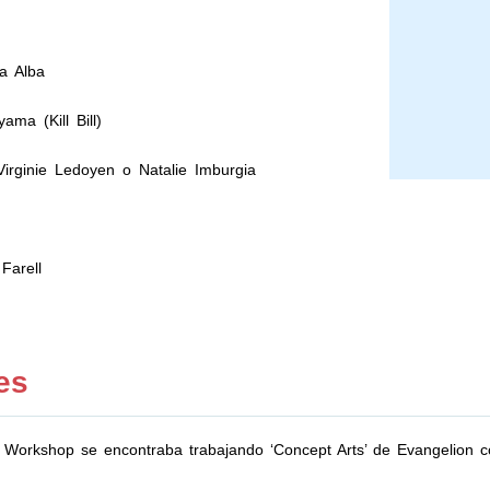
a Alba
ama (Kill Bill)
irginie Ledoyen o Natalie Imburgia
Farell
es
 Workshop se encontraba trabajando ‘Concept Arts’ de Evangelion c