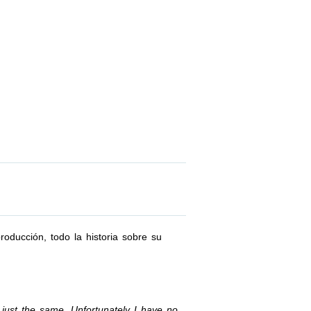
oducción, todo la historia sobre su
y just the same. Unfortunately I have no