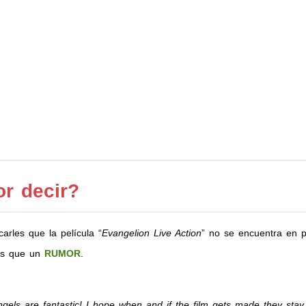
r decir?
arles que la película “
Evangelion Live Action
” no se encuentra en pr
más que un
RUMOR
.
Angels are fantastic! I hope when and if the film gets made they sta