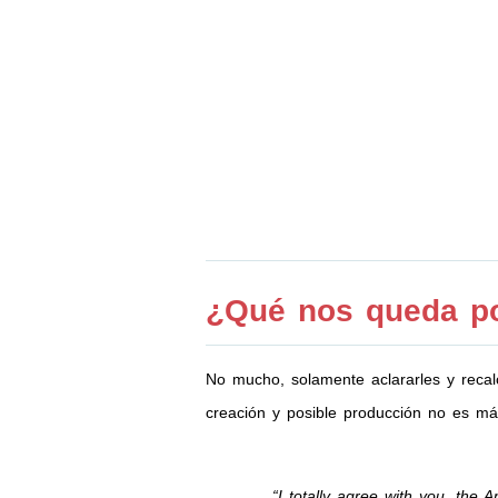
¿Qué nos queda po
No mucho, solamente aclararles y recalc
creación y posible producción no es 
“I totally agree with you, the 