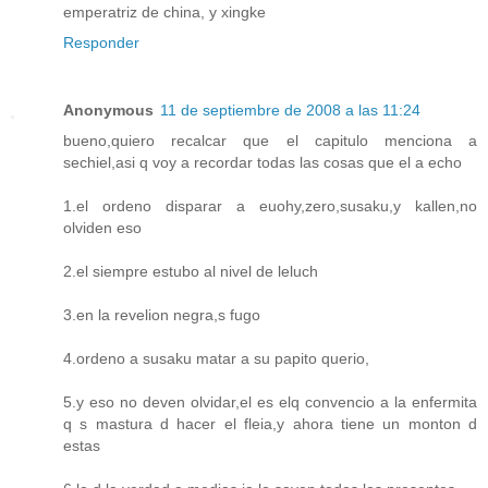
emperatriz de china, y xingke
Responder
Anonymous
11 de septiembre de 2008 a las 11:24
bueno,quiero recalcar que el capitulo menciona a
sechiel,asi q voy a recordar todas las cosas que el a echo
1.el ordeno disparar a euohy,zero,susaku,y kallen,no
olviden eso
2.el siempre estubo al nivel de leluch
3.en la revelion negra,s fugo
4.ordeno a susaku matar a su papito querio,
5.y eso no deven olvidar,el es elq convencio a la enfermita
q s mastura d hacer el fleia,y ahora tiene un monton d
estas