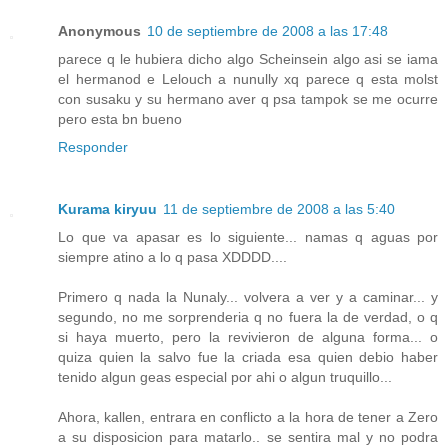
Anonymous
10 de septiembre de 2008 a las 17:48
parece q le hubiera dicho algo Scheinsein algo asi se iama
el hermanod e Lelouch a nunully xq parece q esta molst
con susaku y su hermano aver q psa tampok se me ocurre
pero esta bn bueno
Responder
Kurama kiryuu
11 de septiembre de 2008 a las 5:40
Lo que va apasar es lo siguiente... namas q aguas por
siempre atino a lo q pasa XDDDD....
Primero q nada la Nunaly... volvera a ver y a caminar... y
segundo, no me sorprenderia q no fuera la de verdad, o q
si haya muerto, pero la revivieron de alguna forma... o
quiza quien la salvo fue la criada esa quien debio haber
tenido algun geas especial por ahi o algun truquillo...
Ahora, kallen, entrara en conflicto a la hora de tener a Zero
a su disposicion para matarlo.. se sentira mal y no podra