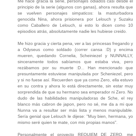
Me hace gracia la serie, personajes odiados casi desde el
principio de la serie (algunos con ganas), ahora resulta que
se vuelven personajes simpaticos: la masturbadora
genocida Nina, ahora prisionera por Lelouch y Suzaku
como Caballero de Lelouch, si esto lo dicen como 10
episodios atrás, absolutamente nadie les hubiese creido.
Me hizo gracia y cierta pena, ver a las princesas fregando y
a Odyseus como soldado (correr cansa :D) y encima
mueren, quedando Cornelia, Scheiniezel y NUNNALLY,
sinceramente todos sabíamos que estaba viva, pero
rezábamos por su muerte :D... Han mencionado que
presuntamente estuviese manipulada por Scheniezel, pero
y si no fuese así. Recuerden que ya como Zero, ella estuvo
en su contra y ahora lo está directamente, sin estar muy
sorprendida de que su hermano sea emperador ni Zero. No
dudo de las habilidades manipuladoras de Sche, el rey
blanco más cabron de japon, pero no sé, me da a mi que
Nunna va a resultar ser más lista y menos manipulable.
Sería genial que Lelouch le dijese: "Muy bien, hermana, yo
mismo seré quien te mate, con mis propias manos".
Personalmente el proyecto REQUIEM DE ZERO, me