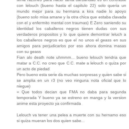
con lelouch (bueno hasta el capitulo 22) solo queria un
mundo mejor para su hermana a kira nadie lo apoyo
(bueno solo misa amane y la otra chica que estaba clavada
con el y enfermito mental con traumas) E Zero saniendo su
identidad los caballeros negros tienen dudas con sus
verdaderos propositos y lo que quiere demontrar leluch a
los caballeros negros es que el no unos el geass en sus
amigos para perjudicarlos por eso ahora domina masas
con su geass
Fian alo death note uhmmm... bueno lelouch tendria que
matar a C.C. no creo que C.C. mate a lelouch o quiza por
un acto de piedad
Pero bueno esta serie da muchas sorpresas y quien sabe si
se amplia en un r3 (no veo ninguna nota oficial que lo
niegue)
= Que todos decian que FMA no daba para segunda
temporada Y bueno ya se estreno en manga y la version
anime esta proyecto ya confirmada
Lelouch va tener una pelea a muerte con su hernamo eso
si quiza mueran los dos quien sabe...