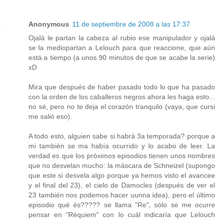
Anonymous
11 de septiembre de 2008 a las 17:37
Ojalá le partan la cabeza al rubio ese manipulador y ojalá
se la mediopartan a Lelouch para que reaccione, que aún
está a tiempo (a unos 90 minutos de que se acabe la serie)
xD
Mira que después de haber pasado todo lo que ha pasado
con la orden de los caballeros negros ahora les haga esto...
no sé, pero no te deja el corazón tranquilo (vaya, que cursi
me salió eso).
A todo esto, alguien sabe si habrá 3a temporada? porque a
mi también se ma había ocurrido y lo acabo de leer. La
verdad es que los próximos episodios tienen unos nombres
que no desvelan mucho: la máscara de Schneizel (supongo
que este si desvela algo porque ya hemos visto el avancee
y el final del 23), el cielo de Damocles (después de ver el
23 también nos podemos hacer uunna idea), pero el último
episodio qué és????? se llama "Re", sólo se me ocurre
pensar en "Réquiem" con lo cuál indicaría que Lelouch