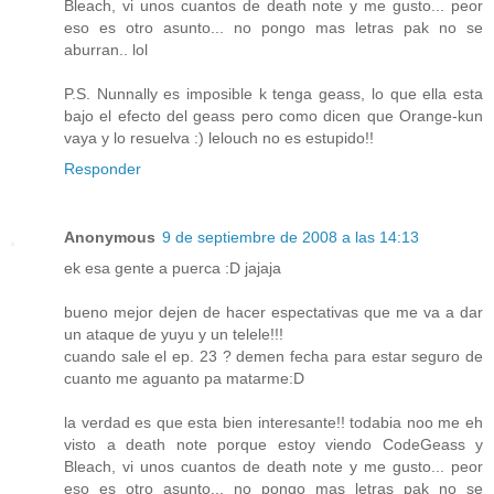
Bleach, vi unos cuantos de death note y me gusto... peor
eso es otro asunto... no pongo mas letras pak no se
aburran.. lol
P.S. Nunnally es imposible k tenga geass, lo que ella esta
bajo el efecto del geass pero como dicen que Orange-kun
vaya y lo resuelva :) lelouch no es estupido!!
Responder
Anonymous
9 de septiembre de 2008 a las 14:13
ek esa gente a puerca :D jajaja
bueno mejor dejen de hacer espectativas que me va a dar
un ataque de yuyu y un telele!!!
cuando sale el ep. 23 ? demen fecha para estar seguro de
cuanto me aguanto pa matarme:D
la verdad es que esta bien interesante!! todabia noo me eh
visto a death note porque estoy viendo CodeGeass y
Bleach, vi unos cuantos de death note y me gusto... peor
eso es otro asunto... no pongo mas letras pak no se