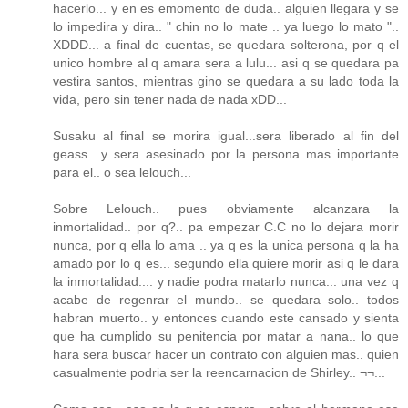
hacerlo... y en es emomento de duda.. alguien llegara y se
lo impedira y dira.. " chin no lo mate .. ya luego lo mato "..
XDDD... a final de cuentas, se quedara solterona, por q el
unico hombre al q amara sera a lulu... asi q se quedara pa
vestira santos, mientras gino se quedara a su lado toda la
vida, pero sin tener nada de nada xDD...
Susaku al final se morira igual...sera liberado al fin del
geass.. y sera asesinado por la persona mas importante
para el.. o sea lelouch...
Sobre Lelouch.. pues obviamente alcanzara la
inmortalidad.. por q?.. pa empezar C.C no lo dejara morir
nunca, por q ella lo ama .. ya q es la unica persona q la ha
amado por lo q es... segundo ella quiere morir asi q le dara
la inmortalidad.... y nadie podra matarlo nunca... una vez q
acabe de regenrar el mundo.. se quedara solo.. todos
habran muerto.. y entonces cuando este cansado y sienta
que ha cumplido su penitencia por matar a nana.. lo que
hara sera buscar hacer un contrato con alguien mas.. quien
casualmente podria ser la reencarnacion de Shirley.. ¬¬...