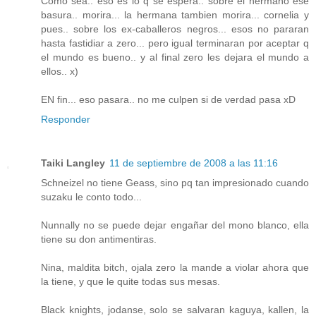
Como sea.. eso es lo q se espera.. sobre el hermano ese
basura.. morira... la hermana tambien morira... cornelia y
pues.. sobre los ex-caballeros negros... esos no pararan
hasta fastidiar a zero... pero igual terminaran por aceptar q
el mundo es bueno.. y al final zero les dejara el mundo a
ellos.. x)
EN fin... eso pasara.. no me culpen si de verdad pasa xD
Responder
Taiki Langley
11 de septiembre de 2008 a las 11:16
Schneizel no tiene Geass, sino pq tan impresionado cuando
suzaku le conto todo...
Nunnally no se puede dejar engañar del mono blanco, ella
tiene su don antimentiras.
Nina, maldita bitch, ojala zero la mande a violar ahora que
la tiene, y que le quite todas sus mesas.
Black knights, jodanse, solo se salvaran kaguya, kallen, la