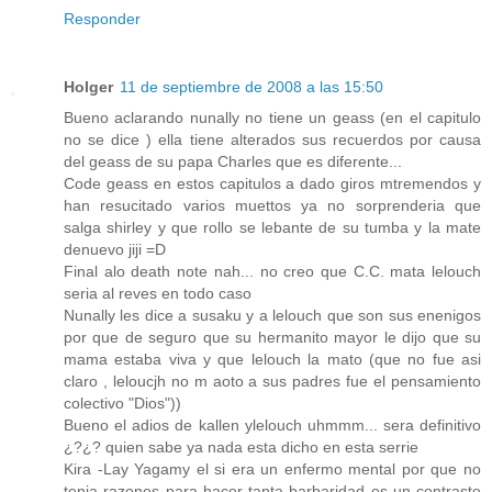
Responder
Holger
11 de septiembre de 2008 a las 15:50
Bueno aclarando nunally no tiene un geass (en el capitulo
no se dice ) ella tiene alterados sus recuerdos por causa
del geass de su papa Charles que es diferente...
Code geass en estos capitulos a dado giros mtremendos y
han resucitado varios muettos ya no sorprenderia que
salga shirley y que rollo se lebante de su tumba y la mate
denuevo jiji =D
Final alo death note nah... no creo que C.C. mata lelouch
seria al reves en todo caso
Nunally les dice a susaku y a lelouch que son sus enenigos
por que de seguro que su hermanito mayor le dijo que su
mama estaba viva y que lelouch la mato (que no fue asi
claro , leloucjh no m aoto a sus padres fue el pensamiento
colectivo "Dios"))
Bueno el adios de kallen ylelouch uhmmm... sera definitivo
¿?¿? quien sabe ya nada esta dicho en esta serrie
Kira -Lay Yagamy el si era un enfermo mental por que no
tenia razones para hacer tanta barbaridad es un contraste