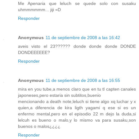
Me Apenaria que leluch se quede solo con susaku
uhmmmmmm... jiji =D
Responder
Anonymous
11 de septiembre de 2008 a las 16:42
aveis visto el 23?????? donde donde donde DONDE
DONDEEEEEE?
Responder
Anonymous
11 de septiembre de 2008 a las 16:55
mira en you tube,a menos claro que en tu tl capten canales
japoneses,pero estaria sin subtitos,buenio
mencionando a death note,leluch si tiene algo xq luchar y x
quien,a diferencia de kira ligth yagami q ese si es un
enfermo mental,pero en el episodio 22 m dejo la duda,si
lelcuh es bueno o malo,y lo mismo va para susaku,son
buenos o malos¿¿¿¿
Responder