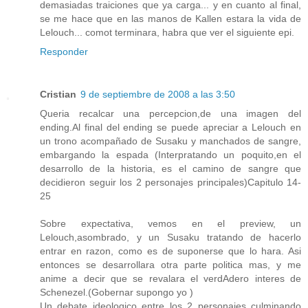
demasiadas traiciones que ya carga... y en cuanto al final,
se me hace que en las manos de Kallen estara la vida de
Lelouch... comot terminara, habra que ver el siguiente epi.
Responder
Cristian
9 de septiembre de 2008 a las 3:50
Queria recalcar una percepcion,de una imagen del
ending.Al final del ending se puede apreciar a Lelouch en
un trono acompañado de Susaku y manchados de sangre,
embargando la espada (Interpratando un poquito,en el
desarrollo de la historia, es el camino de sangre que
decidieron seguir los 2 personajes principales)Capitulo 14-
25
Sobre expectativa, vemos en el preview, un
Lelouch,asombrado, y un Susaku tratando de hacerlo
entrar en razon, como es de suponerse que lo hara. Asi
entonces se desarrollara otra parte politica mas, y me
anime a decir que se revalara el verdAdero interes de
Schenezel.(Gobernar supongo yo )
Un debate ideologico entre los 2 personajes culminando