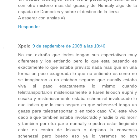
con otro misterio mas del geass,y de Nunnaly algo de la
espada de Damocles y sobre el destino de la tierra.
A esperar con ansias =)
Responder
Xpolo
9 de septiembre de 2008 a las 10:46
No me extraña que todos tengan sus espectativas muy
diferentes y los entiendo pero lo que esta pasando es
exactamente lo que estaba previsto nada mas que en una
forma un poco exagerada lo que no entiendo es como no
se imaginaron o no estaban seguros que nunally estaba
viva si paso exactamente lo mismo cuando
teletransportaron misteriosamente a karen lelouch euphi y
susaku y misteriosamente estaba schenezel involucrado lo
que indica que lo mas seguro es que schenezel tenga un
geass para teletransportar o en todo caso V.V. este vivo
dado a que tambien estaba involucrado y nadie lo vio morir
y tambien por otra parte nunnally o podria estar fingiendo
estar en contra de lelouch o deplano la convencio
schenezel pero bueno eso ya lo veremos no son