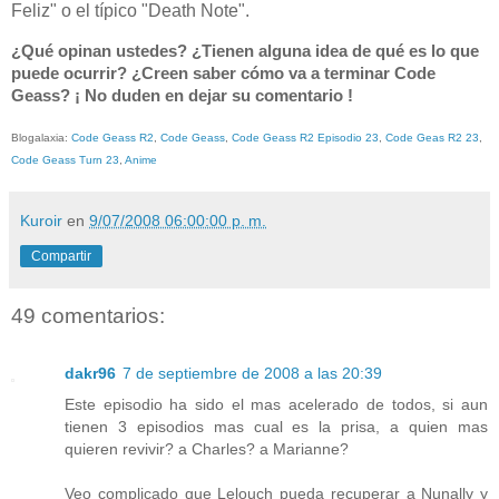
Feliz" o el típico "Death Note".
¿Qué opinan ustedes? ¿Tienen alguna idea de qué es lo que
puede ocurrir? ¿Creen saber cómo va a terminar Code
Geass? ¡ No duden en dejar su comentario !
Blogalaxia:
Code Geass R2
,
Code Geass
,
Code Geass R2 Episodio 23
,
Code Geas R2 23
,
Code Geass Turn 23
,
Anime
Kuroir
en
9/07/2008 06:00:00 p. m.
Compartir
49 comentarios:
dakr96
7 de septiembre de 2008 a las 20:39
Este episodio ha sido el mas acelerado de todos, si aun
tienen 3 episodios mas cual es la prisa, a quien mas
quieren revivir? a Charles? a Marianne?
Veo complicado que Lelouch pueda recuperar a Nunally y