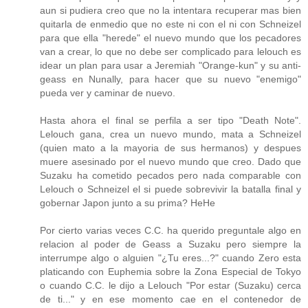
aun si pudiera creo que no la intentara recuperar mas bien
quitarla de enmedio que no este ni con el ni con Schneizel
para que ella "herede" el nuevo mundo que los pecadores
van a crear, lo que no debe ser complicado para lelouch es
idear un plan para usar a Jeremiah "Orange-kun" y su anti-
geass en Nunally, para hacer que su nuevo "enemigo"
pueda ver y caminar de nuevo.
Hasta ahora el final se perfila a ser tipo "Death Note".
Lelouch gana, crea un nuevo mundo, mata a Schneizel
(quien mato a la mayoria de sus hermanos) y despues
muere asesinado por el nuevo mundo que creo. Dado que
Suzaku ha cometido pecados pero nada comparable con
Lelouch o Schneizel el si puede sobrevivir la batalla final y
gobernar Japon junto a su prima? HeHe
Por cierto varias veces C.C. ha querido preguntale algo en
relacion al poder de Geass a Suzaku pero siempre la
interrumpe algo o alguien "¿Tu eres...?" cuando Zero esta
platicando con Euphemia sobre la Zona Especial de Tokyo
o cuando C.C. le dijo a Lelouch "Por estar (Suzaku) cerca
de ti..." y en ese momento cae en el contenedor de