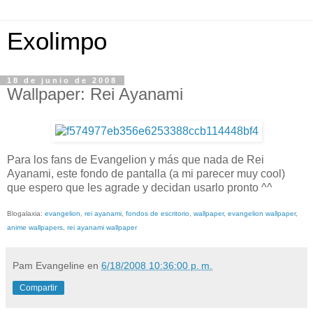
Exolimpo
18 de junio de 2008
Wallpaper: Rei Ayanami
Para los fans de Evangelion y más que nada de Rei
Ayanami, este fondo de pantalla (a mi parecer muy cool)
que espero que les agrade y decidan usarlo pronto ^^
Blogalaxia:
evangelion
,
rei ayanami
,
fondos de escritorio
,
wallpaper
,
evangelion wallpaper
,
anime wallpapers
,
rei ayanami wallpaper
Pam Evangeline
en
6/18/2008 10:36:00 p. m.
Compartir