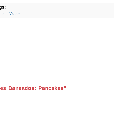
gs:
mor
,
Videos
les Baneados: Pancakes"