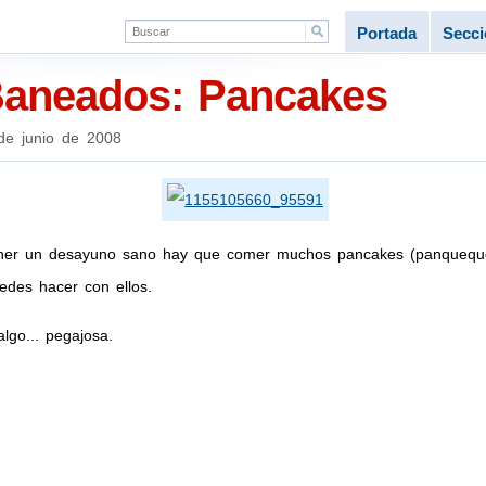
Portada
Secc
Baneados: Pancakes
de junio de 2008
ner un desayuno sano hay que comer muchos pancakes (panqueques/
des hacer con ellos.
lgo... pegajosa.