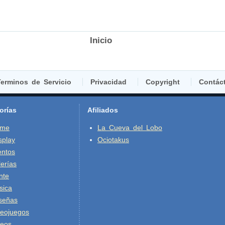
Inicio
erminos de Servicio
Privacidad
Copyright
Contác
orías
Afiliados
ime
La Cueva del Lobo
splay
Ociotakus
entos
erías
nte
sica
señas
deojuegos
deos