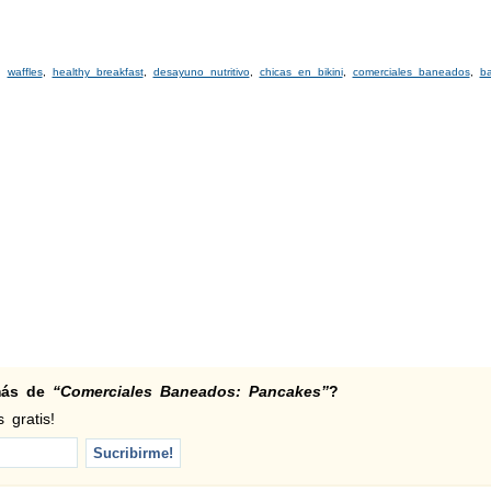
,
waffles
,
healthy breakfast
,
desayuno nutritivo
,
chicas en bikini
,
comerciales baneados
,
b
 más de
“Comerciales Baneados: Pancakes”
?
 gratis!