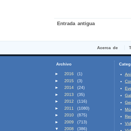
Entrada antigua
Acerca de
T
Archivo
Categ
►
2016
(1)
An
►
2015
(3)
Co
►
2014
(24)
Ev
►
2013
(35)
Gal
►
2012
(116)
Ge
►
2011
(1080)
Mú
►
2010
(875)
Re
►
2009
(713)
Ví
▼
2008
(386)
Ví