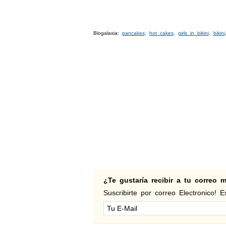
Blogalaxia:
pancakes
,
hot cakes
,
girls in bikini
,
bikini
¿Te gustaría recibir a tu correo
Suscribirte por correo Electronico! Es