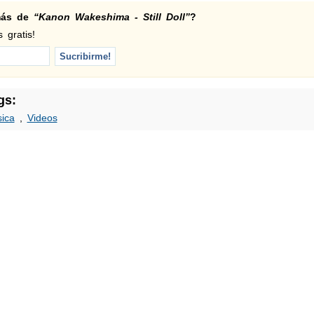
 más de
“Kanon Wakeshima - Still Doll”
?
 gratis!
gs:
ica
,
Videos