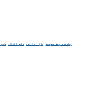
lyrcis
,
still doll lyrics
,
vampire knight
,
vampire knight ending