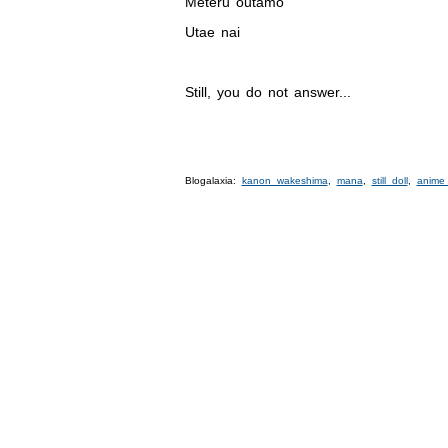
Meteru outamo
Utae nai
Still, you do not answer...
Blogalaxia:
kanon wakeshima
,
mana
,
still doll
,
anime 