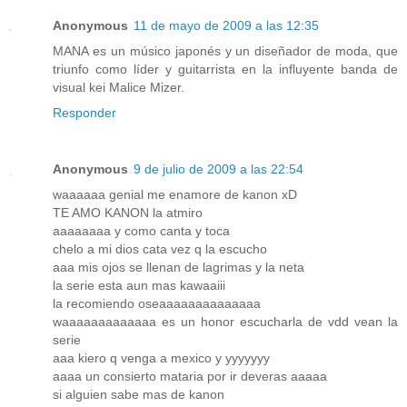
Anonymous
11 de mayo de 2009 a las 12:35
MANA es un músico japonés y un diseñador de moda, que
triunfo como líder y guitarrista en la influyente banda de
visual kei Malice Mizer.
Responder
Anonymous
9 de julio de 2009 a las 22:54
waaaaaa genial me enamore de kanon xD
TE AMO KANON la atmiro
aaaaaaaa y como canta y toca
chelo a mi dios cata vez q la escucho
aaa mis ojos se llenan de lagrimas y la neta
la serie esta aun mas kawaaiii
la recomiendo oseaaaaaaaaaaaaaa
waaaaaaaaaaaaa es un honor escucharla de vdd vean la
serie
aaa kiero q venga a mexico y yyyyyyy
aaaa un consierto mataria por ir deveras aaaaa
si alguien sabe mas de kanon