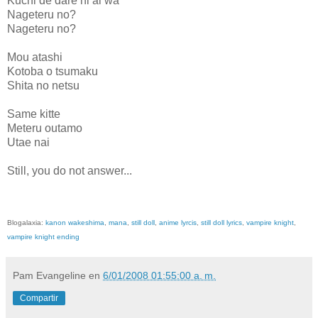
Kuchi de dare ni ai wa
Nageteru no?
Nageteru no?
Mou atashi
Kotoba o tsumaku
Shita no netsu
Same kitte
Meteru outamo
Utae nai
Still, you do not answer...
Blogalaxia:
kanon wakeshima
,
mana
,
still doll
,
anime lyrcis
,
still doll lyrics
,
vampire knight
,
vampire knight ending
Pam Evangeline
en
6/01/2008 01:55:00 a. m.
Compartir