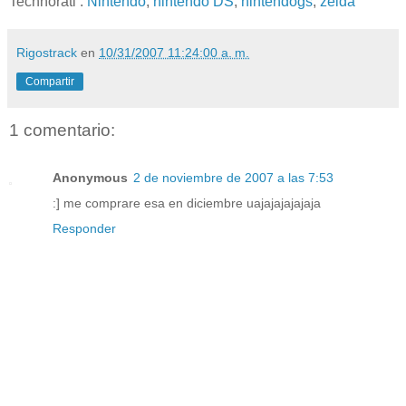
Technorati
:
Nintendo
,
nintendo DS
,
nintendogs
,
zelda
Rigostrack
en
10/31/2007 11:24:00 a. m.
Compartir
1 comentario:
Anonymous
2 de noviembre de 2007 a las 7:53
:] me comprare esa en diciembre uajajajajajaja
Responder