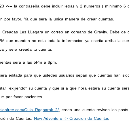
 <--- la contraseña debe incluir letras y 2 numeros ( minimmo 6 
 por favor. Ya que sera la unica manera de crear cuentas.
n Creadas Les LLegara un correo en coreano de Gravity. Debe de 
M que manden no esta toda la informacion ya escrita arriba la cu
iba y sera creada tu cuenta.
cuentas sera a las 5Pm a 8pm.
era editada para que ustedes usuarios sepan que cuentas han sido
ar "exijiendo" su cuenta y que si a que hora estara su cuenta se
ue por favor pacientes.
nvisionfree.com/Guia_Ragnarok_2/
, creen una cuenta revisen los posts
ación de Cuentas:
New Adventure -> Creacion de Cuentas