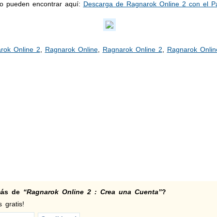
 lo pueden encontrar aquí:
Descarga de Ragnarok Online 2 con el Pa
rok Online 2
,
Ragnarok Online
,
Ragnarok Online 2
,
Ragnarok Onlin
 más de
“Ragnarok Online 2 : Crea una Cuenta”
?
 gratis!