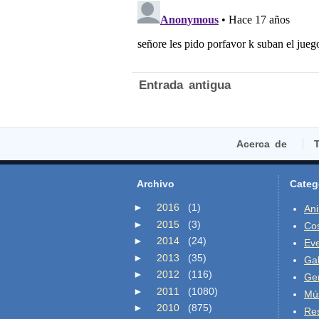
Entrada antigua
Acerca de
T
Archivo
Categ
►
2016
(1)
An
►
2015
(3)
Co
►
2014
(24)
Ev
►
2013
(35)
Gal
►
2012
(116)
Ge
►
2011
(1080)
Mú
►
2010
(875)
Re