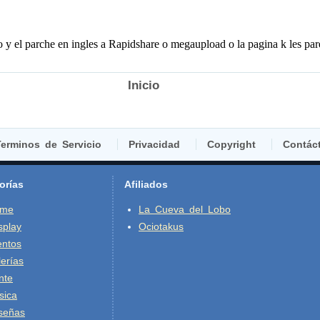
Inicio
erminos de Servicio
Privacidad
Copyright
Contác
orías
Afiliados
ime
La Cueva del Lobo
splay
Ociotakus
entos
erías
nte
sica
señas