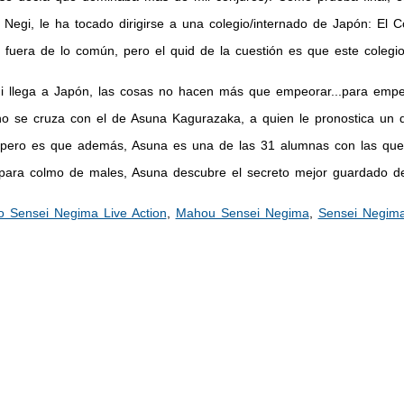
e Negi, le ha tocado dirigirse a una colegio/internado de Japón: E
 fuera de lo común, pero el quid de la cuestión es que este colegi
 llega a Japón, las cosas no hacen más que empeorar...para empe
ino se cruza con el de Asuna Kagurazaka, a quien le pronostica u
.pero es que además, Asuna es una de las 31 alumnas con las que t
, para colmo de males, Asuna descubre el secreto mejor guardado de
 Sensei Negima Live Action
,
Mahou Sensei Negima
,
Sensei Negim