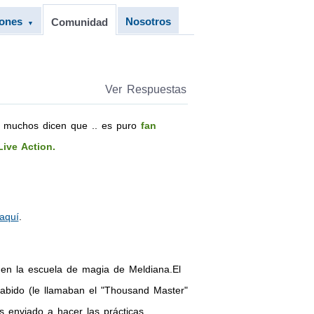
iones
Nosotros
Comunidad
▼
Ver Respuestas
s, muchos dicen que .. es puro
fan
Live Action.
aquí
.
en la escuela de magia de Meldiana.El
habido (le llamaban el "Thousand Master"
 enviado a hacer las prácticas