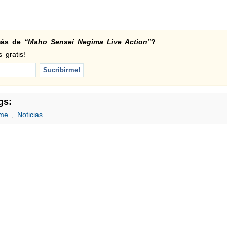
 más de
“Maho Sensei Negima Live Action”
?
 gratis!
gs:
me
,
Noticias