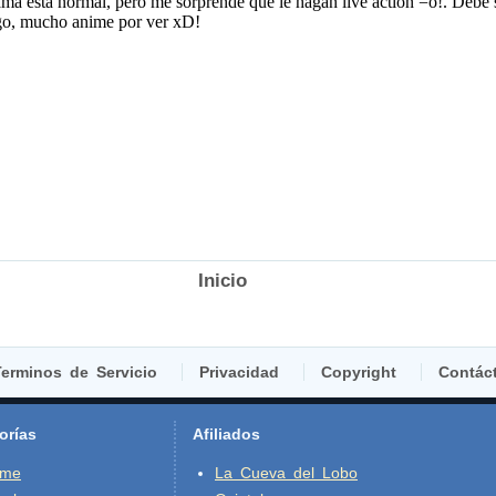
Inicio
erminos de Servicio
Privacidad
Copyright
Contác
orías
Afiliados
ime
La Cueva del Lobo