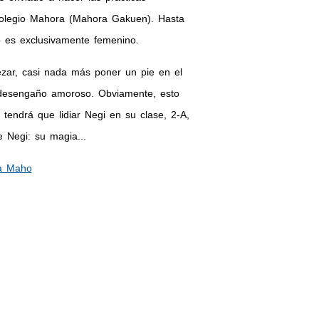
l Colegio Mahora (Mahora Gakuen). Hasta
o es exclusivamente femenino.
zar, casi nada más poner un pie en el
n desengaño amoroso. Obviamente, esto
endrá que lidiar Negi en su clase, 2-A,
 Negi: su magia...
a Maho