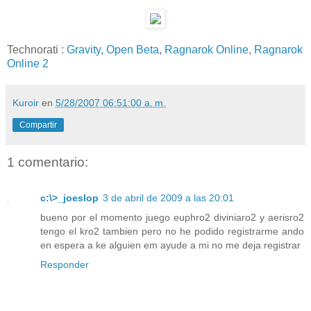
Technorati
:
Gravity
,
Open Beta
,
Ragnarok Online
,
Ragnarok
Online 2
Kuroir
en
5/28/2007 06:51:00 a. m.
Compartir
1 comentario:
c:\>_joeslop
3 de abril de 2009 a las 20:01
bueno por el momento juego euphro2 diviniaro2 y aerisro2
tengo el kro2 tambien pero no he podido registrarme ando
en espera a ke alguien em ayude a mi no me deja registrar
Responder